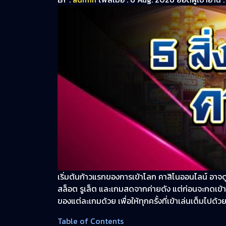
เริ่มต้นก้าวแรกของการเข้าโลก คาสิโนออนไลน์ อาจดูต
สล็อต รูเล็ต และเกมสดจากค่ายดัง แต่ก่อนจะกดเข้าเล่
ของแต่ละเกมด้วย เพื่อให้ทุกครั้งที่เข้าเล่นเต็มไปด้
Table of Contents