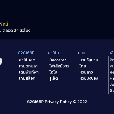
ที
ที่นี่
าน ตลอด 24 ชั่วโมง
G2G168P
คาสิโน
หวย
สล
คาสิโนสด
Baccarat
หวยรัฐบาล
Pr
เกมตกปลา
ไพ่เสือมังกร
ไทย
Pl
เดิมพันกีฬา
ไฮโล
หวยลาว
Re
เกมสล็อต
รูเล็ต
หวยปิงปอง
H
Jo
G
G2G168P Privacy Policy © 2022