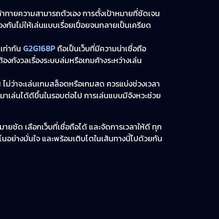
้าทายความสามารถตัวเอง การตั้งเป้าหมายที่ชัดเจน
้องกันไม่ให้เล่นแบบเรื่อยเปื่อยจนกลายเป็นเครียด
เท่ากัน
G2G168P
ถือเป็นเว็บที่มีความน่าเชื่อถือ
้องกังวลเรื่องระบบล่มหรือเกมค้างระหว่างเล่น
 ไม่ว่าจะเล่นเกมสล็อตหรือเกมสด ควรแบ่งช่วงเวลา
ับมาเล่นได้ดีขึ้นในรอบต่อไป การเล่นแบบมีจังหวะช่วย
ายชัด เลือกเว็บที่เชื่อถือได้ และจัดการเวลาให้ดี ทุก
อย่างมั่นใจ และพร้อมเติบโตในเส้นทางนี้ไปด้วยกัน