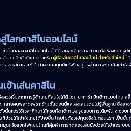
สู่โลกคาสิโนออนไลน์
ฉพาะในโลกของ คาสิโนออนไลน์ ที่มีรายละเอียดเยอะมาก ทั้งเรื่องเกม รู
สึกสับสน ยิ่งถ้ามีแนวทางหรือ
คู่มือเล่นคาสิโนออนไลน์ สำหรับมือใหม่
ไว้
บ ทดลองเล่น และเข้าใจว่าความสนุกที่แท้จริงอยู่ตรงไหน เพราะเมื่อเข
อนเข้าเล่นคาสิโน
ิงควรเริ่มจากการรู้จักเกมที่สนใจให้ดี เช่น บาคาร่า มีกติกาแบบไหน สล็อ
สินใจ หลายคนพลาดเพราะข้ามขั้นตอนนี้และลงเล่นโดยไม่รู้พื้นฐาน ซึ่งอ
ดังนั้นควรใช้เวลาศึกษาให้ครบทั้งกติกาและรูปแบบการเดิมพัน จะช่วยให้เ
ี่ช่วยให้เข้าใจเกมได้ง่ายขึ้น โดยไม่ต้องใช้ทุนจริงในตอนแรก เป็นขั้นต
หมุนหรือแจกไพ่แบบไหนที่คุ้มค่า การทดลองเล่นยังช่วยให้เข้าใจระบบข