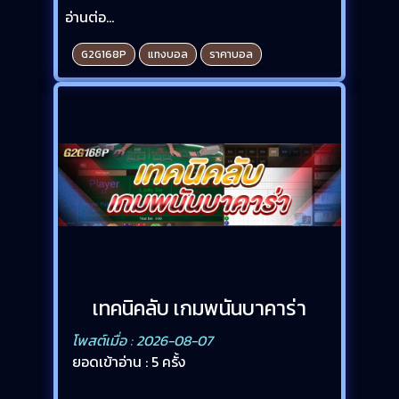
อ่านต่อ...
G2G168P
แทงบอล
ราคาบอล
เทคนิคลับ เกมพนันบาคาร่า
โพสต์เมื่อ : 2026-08-07
ยอดเข้าอ่าน : 5 ครั้ง