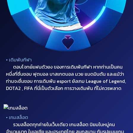
• เดิมพันกีฬา
ตอบโจทย์แฟนตัวยง ของการเดิมพันกีฬา หากท่านเป็นคน
หนึ่งที่ชื่นชอบ ฟุตบอล บาสเกตบอล มวย แบดมินตัน และแม้ว่า
ท่านจะชื่นชอบ การเดิมพัน esport ยังเกม League of Legend,
DOTA2 , FIFA ที่นี่เป็นตัวเลือก การวางเดิมพัน ที่ไม่ควรพลาด
• เกมสล็อต
รวมสล็อตทุกค่ายในเว็บเดียว เกมสล็อต นิยมในหมู่คน
จำนวนมาก ในเอเชีย และประเทศไทย สนุกสนาน กับรูปแบบเกม