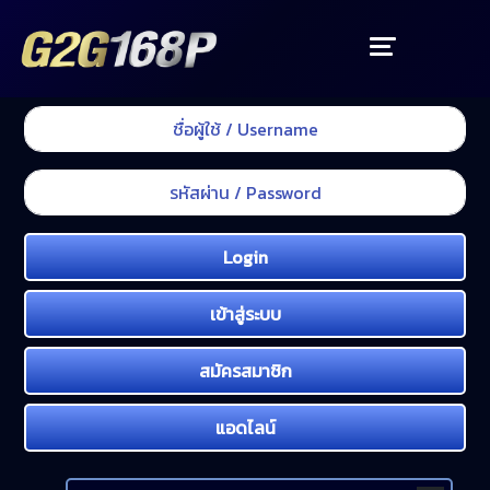
Login
เข้าสู่ระบบ
สมัครสมาชิก
แอดไลน์