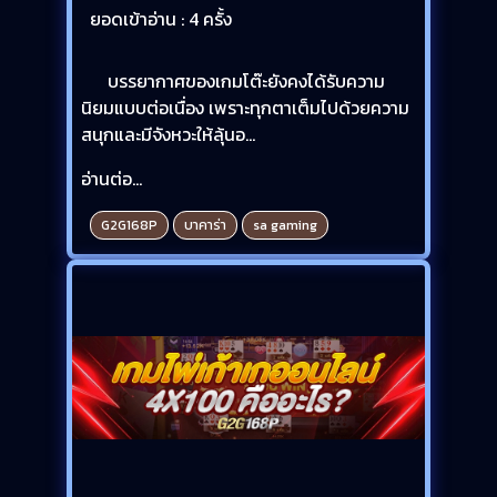
ยอดเข้าอ่าน : 4 ครั้ง
บรรยากาศของเกมโต๊ะยังคงได้รับความ
นิยมแบบต่อเนื่อง เพราะทุกตาเต็มไปด้วยความ
สนุกและมีจังหวะให้ลุ้นอ...
อ่านต่อ...
G2G168P
บาคาร่า
sa gaming