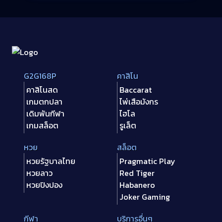
G2G168P
คาสิโน
คาสิโนสด
Baccarat
เกมตกปลา
ไพ่เสือมังกร
เดิมพันกีฬา
ไฮโล
เกมสล็อต
รูเล็ต
หวย
สล็อต
หวยรัฐบาลไทย
Pragmatic Play
หวยลาว
Red Tiger
หวยปิงปอง
Habanero
Joker Gaming
กีฬา
บริการอื่นๆ