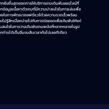
ยิ่งขึ้นสุดยอดการให้บริการเกมเดิมพันออนไลน์ที่
ดทข้อมูลเนื้อหาตัวเกมที่มีความน่าสนใจในการเล่นเพื่อ
่ายดายในการพัฒนาซอฟต์แวร์ด้วยความรวดเร็วพร้อม
ม่รู้สึกเบื่อหน่ายไปกับการต่อยอดเพื่อเดิมพันให้แก่
้รับความสนใจในการวางเดิมพันเกมพนันที่หลากหลายในรูป
่านได้เต็มอิ่มจนลืมเวลากันไปเลยทีเดียว