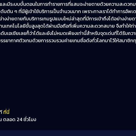
ต่ำและมีระบบขั้นตอนในการทำรายการที่แสนจะง่ายดายด้วยความสะดวกมาก
ันดับต้น ๆ ที่มีผู้เข้าใช้บริการเป็นจำนวนมาก เพราะทางเราได้ทำการอัพเ
ย่างง่ายดายกับบริการเกมรูปแบบใหม่ล่าสุดที่มีการเข้าถึงได้อย่างง
คโนโลยีขั้นสูงสุดได้ผ่านมือถือที่เพิ่มความสะดวกสบาย จึงทำให้ท่านไ
 ในระดับเอเชียเลยก็ว่าได้และยังไม่หมดเพียงเท่านี้สำหรับจุดเด่นที่ได
ากาศตัวเกมด้วยการรวบรวมค่ายเกมชื่อดังทั่วโลกมาไว้ให้สมาชิกทุกท
ที
ที่นี่
าน ตลอด 24 ชั่วโมง