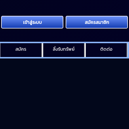
เข้าสู่ระบบ
สมัครสมาชิก
สมัคร
ลิ้งรับทรัพย์
ติดต่อ