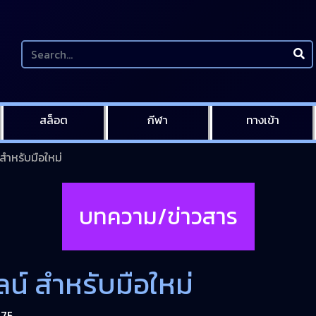
สล็อต
กีฬา
ทางเข้า
 สำหรับมือใหม่
บทความ/ข่าวสาร
ลน์ สำหรับมือใหม่
 75