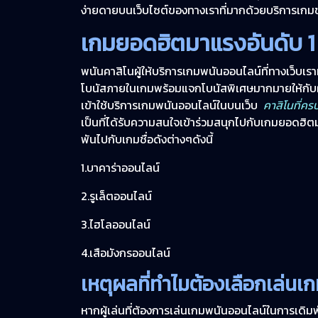
ง่ายดายบนเว็บไซต์ของทางเราที่มากด้วยบริการเกมชั้น
เกมยอดฮิตมาแรงอันดับ 1 มี
พนันคาสิโนผู้ให้บริการเกมพนันออนไลน์ที่ทางเว็บเรา
โบนัสภายในเกมพร้อมแจกโบนัสพิเศษมากมายให้กับผู้เ
เข้าใช้บริการเกมพนันออนไลน์ในบนเว็บ
คาสิโนที่ค
เป็นที่ได้รับความสนใจเข้าร่วมสนุกไปกับเกมยอดฮิตม
พันไปกับเกมชื่อดังต่างๆดังนี้
1.บาคาร่าออนไลน์
2.รูเล็ตออนไลน์
3.ไฮโลออนไลน์
4.เสือมังกรออนไลน์
เหตุผลที่ทำไมต้องเลือกเล่นเกม
หากผู้เล่นที่ต้องการเล่นเกมพนันออนไลน์ในการเดิ