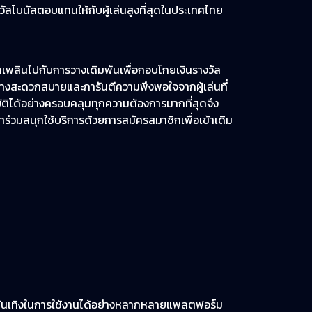
งวัลโบนัสตอบแทนให้กับผู้เล่นสูงที่สุดในประเทศไทย
พลิดเพลินไปกับการวางเดิมพันเพื่อกอบโกยเงินรางวัล
ย่างสะดวกสบายและการันตีความพึงพอใจจากผู้เล่นที่
ได้อย่างครอบคลุมทุกความต้องการมากที่สุดจึง
าร่วมสนุกใช้บริการด้วยการสมัครสมาชิกเพื่อเข้าเดิม
ามบันเทิงในการใช้งานได้อย่างหลากหลายแพลตฟอร์ม