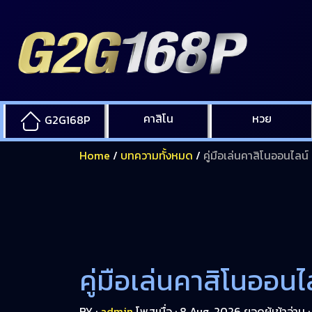
คาสิโน
หวย
G2G168P
Home
/
บทความทั้งหมด
/
คู่มือเล่นคาสิโนออนไลน์
คู่มือเล่นคาสิโนออนไ
BY :
admin
โพสเมื่อ : 8 Aug. 2026
ยอดผู้เข้าอ่าน :