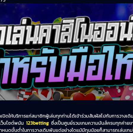
ปิดให้บริการแก่สมาชิกผู้เล่นทุกท่านได้เข้าร่วมสัมผัสไปกับการวางเ
ี่เว็บไซต์พนัน
123
betting
ซึ่งเป็นศูนย์รวมเกมความมันส์ครบทุกค่ายเกมช
กำหนดขั้นต่ำในการวางเดิมพันแต่อย่างใดแม้มีทุนน้อยก็สามารถเล่นเกมได้