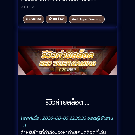
อ่านต่อ...
G2G168P
ค่ายสล็อต
Red Tiger Gaming
รีวิวค่ายสล็อต ...
โพสต์เมื่อ : 2026-08-05 22:39:33
ยอดผู้เข้าอ่าน
: 11
สำหรับใครที่กำลังมองหาค่ายเกมสล็อตที่เล่น