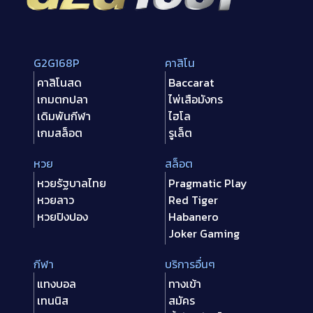
G2G168P
คาสิโน
คาสิโนสด
Baccarat
เกมตกปลา
ไพ่เสือมังกร
เดิมพันกีฬา
ไฮโล
เกมสล็อต
รูเล็ต
หวย
สล็อต
หวยรัฐบาลไทย
Pragmatic Play
หวยลาว
Red Tiger
หวยปิงปอง
Habanero
Joker Gaming
กีฬา
บริการอื่นๆ
แทงบอล
ทางเข้า
เทนนิส
สมัคร