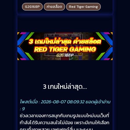
G2G168P
ค่ายสล็อต
Red Tiger Gaming
3 เกมใหม่ล่าสุด...
โพสต์เมื่อ : 2026-08-07 08:09:32
ยอดผู้เข้าอ่าน
: 9
ช่วงเวลาของการสนุกกับเกมรูปแบบใหม่บนเว็บที่
กำลังได้รับความสนใจไม่น้อย เพราะมีเกมให้เลือก
ครบทั้งภาพสวย เอฟเฟกต์ลื่น และระบบ...