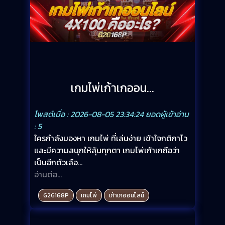
เกมไพ่เก้าเกออน...
โพสต์เมื่อ : 2026-08-05 23:34:24
ยอดผู้เข้าอ่าน
: 5
ใครกำลังมองหา เกมไพ่ ที่เล่นง่าย เข้าใจกติกาไว
และมีความสนุกให้ลุ้นทุกตา เกมไพ่เก้าเกถือว่า
เป็นอีกตัวเลือ...
อ่านต่อ...
G2G168P
เกมไพ่
เก้าเกออนไลน์