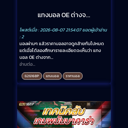
แทงบอล OE ต่างจ...
โพสต์เมื่อ : 2026-08-07 21:54:07
ยอดผู้เข้าอ่าน
: 2
มองผ่านๆ แล้วราคาบอลอาจดูคล้ายกันไปหมด
แต่เมื่อได้ลองศึกษารายละเอียดจะเห็นว่า แทง
บอล OE ต่างจาก...
อ่านต่อ...
G2G168P
แทงบอล
ราคาบอล