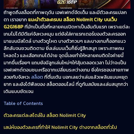
ถ้าพูดถึงสล็อตที่ภาพดุดัน เอฟเฟกต์จัดเต็ม และมีตัวละครแปลก
ตา เราอยาก
แนะนำตัวละครบน สล็อต Nolimit City บนเว็บ
G2G168P
ที่มักเป็นชื่อที่หลายคนเปิดหาเป็นอันดับแรก เพราะแต่ละ
เกมไม่ได้มีดีแค่จังหวะหมุน แต่ยังใส่คาแรกเตอร์ของตัวละครออก
มาแบบมีสไตล์ บางตัวดูโหด บางตัวกวนๆ และบางเกมก็ออกแนว
ลึกลับจนชวนติดตาม ยิ่งเล่นบนเว็บก็ยิ่งรู้สึกสนุก เพราะภาพคม
โหลดไว และเลือกเกมได้ง่าย จุดนี้เลยทำให้หลายคนติดใจค่ายนี้
มากขึ้นเรื่อยๆ แถมยังมีลูกเล่นใหม่ๆให้ลุ้นตลอดเวลา ไม่ว่าจะเป็น
เอฟเฟกต์ตอนชนะหรือฉากเปลี่ยนระหว่างเกม ยิ่งใครชอบสายภาพ
สวยกับจังหวะ
สล็อต
ที่ตื่นเต้น บอกเลยว่าเล่นแล้วเพลินแบบหยุด
ยาก และยังได้ฟีลของ สล็อตออนไลน์ ที่ดูทันสมัยและเล่นสนุกกว่า
เดิมแบบชัดเจน
Table of Contents
ตัวละครแต่ละสไตล์ใน สล็อต Nolimit City
เสน่ห์ของตัวละครที่ทำให้ Nolimit City ต่างจากสล็อตทั่วไป