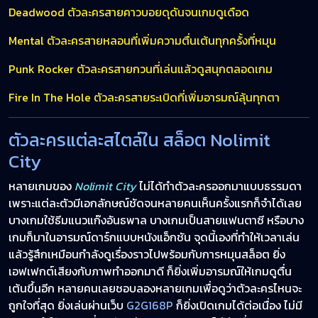
Deadwood ตัวละครสายคาวบอยดุดันจนเกมดูเดือด
Mental ตัวละครสายหลอนที่เพิ่มความตื่นเต้นทุกครั้งที่หมุน
Punk Rocker ตัวละครสายกวนที่เล่นแล้วดูสนุกตลอดเกม
Fire In The Hole ตัวละครสายระเบิดที่เพิ่มอารมณ์ลุ้นทุกตา
ตัวละครแต่ละสไตล์ใน สล็อต Nolimit
City
หลายเกมของ
Nolimit City
ไม่ได้ทำตัวละครออกมาแบบธรรมดา
เพราะแต่ละตัวมีเอกลักษณ์ชัดจนหลายคนเห็นครั้งแรกก็จำได้เลย
บางเกมใช้ธีมแนวแก๊งอันธพาล บางเกมเป็นสายแฟนตาซี หรือบาง
เกมก็มาในอารมณ์ดาร์กแบบหนังแอ็กชัน จุดนี้เองที่ทำให้เวลาเล่น
แล้วรู้สึกเหมือนกำลังดูเรื่องราวไปพร้อมกับการหมุนสล็อต ยิ่ง
เอฟเฟกต์เสียงกับภาพทำออกมาดี ก็ยิ่งเพิ่มอารมณ์ให้เกมดูตื่น
เต้นขึ้นอีก หลายคนเลยชอบลองหลายเกมเพื่อดูว่าตัวละครไหนจะ
ถูกใจที่สุด ยิ่งเล่นผ่านเว็บ
G2G168P
ก็ยิ่งเปิดเกมได้ต่อเนื่อง ไม่มี