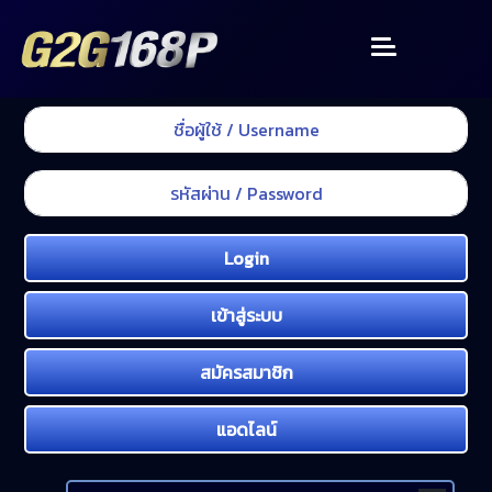
Login
เข้าสู่ระบบ
สมัครสมาชิก
แอดไลน์