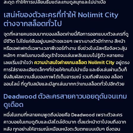
สะดุด ทำให้การเปลี่ยนธีมแต่ละเกมดูสนุกและไม่น่าเบื่อ
เสน่ห์ของตัวละครที่ทำให้ Nolimit City
ต่างจากสล็อตทั่วไป
จุดที่หลายคนชอบมากของสล็อตค่ายนี้คือการออกแบบตัวละครที่ดู
มีชีวิต ไม่ใช่แค่ยืนอยู่บนหน้าจอเฉยๆ เพราะบางตัวมีท่าทาง สีหน้า
หรือเอฟเฟกต์เฉพาะเวลาฟีเจอร์ทำงาน ยิ่งช่วงโบนัสหรือจังหวะลุ้น
หนักๆ ภาพในเกมจะยิ่งดูเร้าใจจนเล่นเพลินแบบไม่รู้ตัว หลายคน
เลยเริ่มเข้าใจว่า
ความน่าสนใจค่ายเกมสล็อต Nolimit City
อยู่ตรง
การใส่รายละเอียดเล็กๆที่ช่วยให้เกมไม่น่าเบื่อ และยิ่งเล่นผ่านเว็บก็
ยิ่งสัมผัสความลื่นของภาพได้เต็มอารมณ์ รวมถึงฟีลของ สล็อต
ออนไลน์ ที่ดูทันสมัยและมีลูกเล่นมากกว่าเกมสล็อตทั่วไปอีกด้วย
Deadwood ตัวละครสายคาวบอยดุดันจนเกม
ดูเดือด
หนึ่งในเกมที่หลายคนพูดถึงบ่อยคือ Deadwood เพราะตัวละคร
คาวบอยในเกมดูดิบและมีสไตล์ชัดมาก ตั้งแต่หน้าตาไปจนถึงฉาก
หลัง ทุกอย่างให้อารมณ์เหมือนหนังตะวันตกแบบเข้มๆ ยิ่งตอน