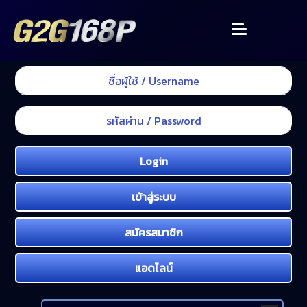
Login
เข้าสู่ระบบ
สมัครสมาชิก
แอดไลน์