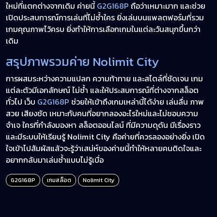
ใหม่ที่แตกต่างจากเดิม ค่ายนี้
G2G168P
ถือว่าเหมาะมาก และช่วย
เปิดประสบการณ์การเล่นที่ไม่ซ้ำใคร ยิ่งเล่นบนแพลตฟอร์มที่รวม
เกมคุณภาพไว้ครบ ยิ่งทำให้การเลือกเกมในแต่ละวันสนุกขึ้นกว่า
เดิม
สรุปภาพรวมค่าย Nolimit City
การผสมระหว่างความแปลก ความท้าทาย และสไตล์ที่ชัดเจน เกม
แต่ละตัวมีเอกลักษณ์ ไม่ซ้ำ และให้ประสบการณ์ที่ต่างจากสล็อต
ทั่วไป เว็บ
G2G168P
ช่วยให้เข้าถึงเกมเหล่านี้ได้ง่าย เล่นลื่น ภาพ
สวย เสียงชัด เหมาะกับคนที่อยากลองอะไรใหม่และไม่ชอบความ
จำเจ ใครที่กำลังมองหา สล็อตออนไลน์ ที่มีความดุดัน มีเรื่องราว
และมีระบบให้เรียนรู้ Nolimit City คือค่ายที่ควรลองอย่างยิ่ง เปิด
ใจเข้าไปสัมผัสแล้วจะรู้ว่าเสน่ห์ของค่ายนี้ทำให้หลายคนติดใจและ
อยากกลับมาเล่นซ้ำแบบไม่รู้เบื่อ
G2G168P
เกมสล็อต
Nolimit City