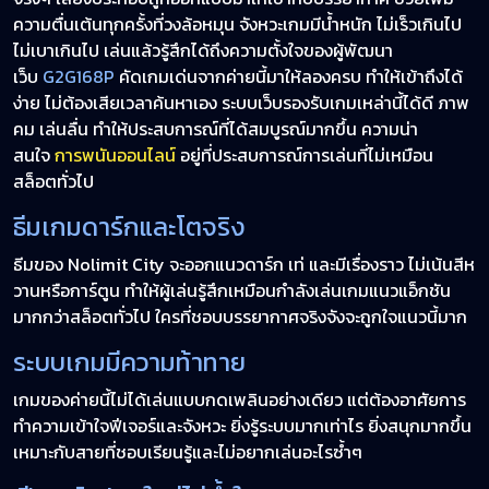
ความตื่นเต้นทุกครั้งที่วงล้อหมุน จังหวะเกมมีน้ำหนัก ไม่เร็วเกินไป
ไม่เบาเกินไป เล่นแล้วรู้สึกได้ถึงความตั้งใจของผู้พัฒนา
เว็บ
G2G168P
คัดเกมเด่นจากค่ายนี้มาให้ลองครบ ทำให้เข้าถึงได้
ง่าย ไม่ต้องเสียเวลาค้นหาเอง ระบบเว็บรองรับเกมเหล่านี้ได้ดี ภาพ
คม เล่นลื่น ทำให้ประสบการณ์ที่ได้สมบูรณ์มากขึ้น ความน่า
สนใจ
การพนันออนไลน์
อยู่ที่ประสบการณ์การเล่นที่ไม่เหมือน
สล็อตทั่วไป
ธีมเกมดาร์กและโตจริง
ธีมของ Nolimit City จะออกแนวดาร์ก เท่ และมีเรื่องราว ไม่เน้นสีห
วานหรือการ์ตูน ทำให้ผู้เล่นรู้สึกเหมือนกำลังเล่นเกมแนวแอ็กชัน
มากกว่าสล็อตทั่วไป ใครที่ชอบบรรยากาศจริงจังจะถูกใจแนวนี้มาก
ระบบเกมมีความท้าทาย
เกมของค่ายนี้ไม่ได้เล่นแบบกดเพลินอย่างเดียว แต่ต้องอาศัยการ
ทำความเข้าใจฟีเจอร์และจังหวะ ยิ่งรู้ระบบมากเท่าไร ยิ่งสนุกมากขึ้น
เหมาะกับสายที่ชอบเรียนรู้และไม่อยากเล่นอะไรซ้ำๆ