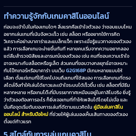
ทำความรู้จักกับเกมคาสิโนออนไลน์
ก่อนจะเข้าไปในห้องเกมใดๆ สิ่งแรกคือเข้าใจตัวเอง ว่าชอบแบบไหน
อยากเล่นเกมที่เน้นจังหวะเร็ว เช่น สล็อต หรืออยากใช้การคิด
วิเคราะห์อย่างบาคาร่าและแบล็กแจ็ก เพราะเมื่อรู้แนวทางของตัวเอง
แล้ว การเลือกเกมจะง่ายขึ้นทันที หลายคนเริ่มจากความอยากลอง
แต่ลืมสำรวจนิสัยและอารมณ์ของตัวเอง เช่น คนที่ชอบความเร้าใจ
อาจเหมาะกับสล็อตหรือรูเล็ต ส่วนคนที่ชอบวางกลยุทธ์อาจเหมาะ
กับโป๊กเกอร์หรือบาคาร่า บนเว็บ
G2G168P
มีเกมหลายแบบให้
เลือก ตั้งแต่เกมที่ใช้โชคไปจนถึงเกมที่ใช้สมอง การเลือกเกมที่ตรง
สไตล์จึงทำให้เล่นได้ยาวและเข้าใจระบบได้เร็วขึ้น เช่น สล็อตที่มีธีม
หลากหลาย หรือเกมโต๊ะที่มีบรรยากาศเหมือนอยู่ในคาสิโนจริง ยิ่งรู้
ว่าตัวเองต้องการอะไร ก็ยิ่งเจอเกมที่ทำให้เพลินได้โดยไม่เบื่อ และ
นั่นคือจุดเริ่มต้นของการเล่นที่ดีตามแนวคิดใน
คู่มือเล่นคาสิโน
ออนไลน์ สำหรับมือใหม่
ที่ช่วยให้ผู้เล่นมองเห็นเส้นทางของตัวเอง
ตั้งแต่ก้าวแรก
5 สไตล์กับการเล่นเกมคาสิโน