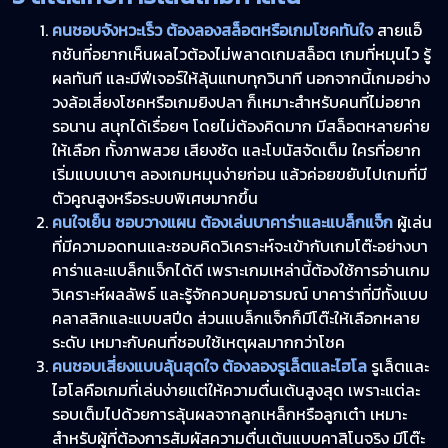
คนชอบจังหวะเร็ว ต้องลองสล็อตหรือเกมโชคทันใจ
สายแอ็
กชันที่อยากเห็นผลไวต้องไม่พลาดเกมสล็อต เกมที่หมุนไว รู้
ผลทันที และมีฟีเจอร์ให้ลุ้นแทบทุกวินาที นอกจากนี้เกมอย่าง
วงล้อเสี่ยงโชคหรือเกมยิงปลา ก็เหมาะสำหรับคนที่ไม่อยาก
รอนาน สนุกได้เรื่อยๆ โดยไม่ต้องคิดมาก มีสล็อตหลายค่าย
ให้เลือก ทั้งภาพสวย เสียงชัด และโบนัสจัดเต็ม ใครที่อยาก
เริ่มแบบเบาๆ ลองเกมหมุนง่ายก่อน แล้วค่อยขยับไปเกมที่มี
ตัวคูณสูงหรือระบบพิเศษมากขึ้น
คนใจเย็น ชอบวางแผน ต้องเล่นบาคาร่าและแบล็กแจ็ก
ผู้เล่น
ที่มีความอดทนและชอบคิดวิเคราะห์จะเข้ากับเกมโต๊ะอย่างบา
คาร่าและแบล็กแจ็กได้ดี เพราะเกมเหล่านี้ต้องใช้การอ่านเกม
วิเคราะห์ผลลัพธ์ และรู้จักควบคุมอารมณ์ บาคาร่าที่มีทั้งแบบ
คลาสสิกและแบบสปีด ส่วนแบล็กแจ็กก็มีโต๊ะให้เลือกหลาย
ระดับ เหมาะกับคนที่ชอบใช้เหตุผลมากกว่าโชค
คนชอบเสี่ยงแบบลุ้นสุดใจ ต้องลองรูเล็ตและไฮโล
รูเล็ตและ
ไฮโลคือเกมที่เล่นง่ายแต่ให้ความตื่นเต้นสูงสุด เพราะแต่ละ
รอบเต็มไปด้วยการลุ้นผลจากลูกเหล็กหรือลูกเต๋า เหมาะ
สำหรับผู้ที่ต้องการสัมผัสความตื่นเต้นแบบคาสิโนจริง มีโต๊ะ