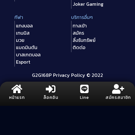
Joker Gaming
กีฬา
บริการอื่นๆ
แทงบอล
ทางเข้า
เทนนิส
สมัคร
มวย
ลิ้งรับทรัพย์
แบดมินตัน
ติดต่อ
บาสเกตบอล
Esport
G2G168P Privacy Policy © 2022
LOG-IN
หน้าแรก
ล็อคอิน
Line
สมัครสมาชิก