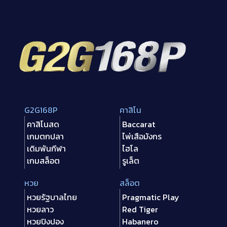
G2G168P
คาสิโน
คาสิโนสด
Baccarat
เกมตกปลา
ไพ่เสือมังกร
เดิมพันกีฬา
ไฮโล
เกมสล็อต
รูเล็ต
หวย
สล็อต
หวยรัฐบาลไทย
Pragmatic Play
หวยลาว
Red Tiger
หวยปิงปอง
Habanero