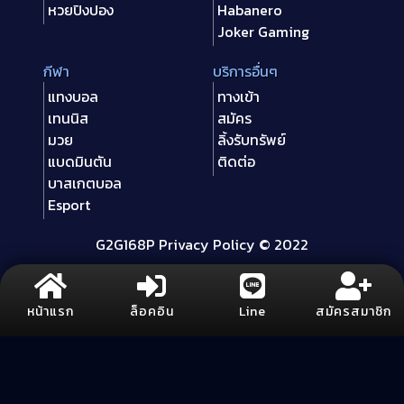
หวยปิงปอง
Habanero
Joker Gaming
กีฬา
บริการอื่นๆ
แทงบอล
ทางเข้า
เทนนิส
สมัคร
มวย
ลิ้งรับทรัพย์
แบดมินตัน
ติดต่อ
บาสเกตบอล
Esport
G2G168P Privacy Policy © 2022
LOG-IN
หน้าแรก
ล็อคอิน
Line
สมัครสมาชิก