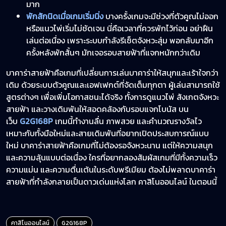
มาก
พักสักนิดเมื่อเกมเริ่มนิ่ง
บางครั้งเกมจะมีช่วงที่ตัวคูณไม่ออก
หรือแนวไพ่เริ่มไม่ชัดเจน นี่คือเวลาที่ควรพักไว้ก่อน อย่าฝืน
เล่นต่อเนื่อง เพราะระบบกำลังรีเซ็ตจังหวะสุ่ม พอกลับมาอีก
ครั้งหลังพักสั้นๆ มักเจอรอบสายฟ้าที่แจกหนักกว่าเดิม
บาคาร่าสายฟ้าคือเกมที่เปลี่ยนการเล่นบาคาร่าให้สนุกและเร้าใจกว่า
เดิม ด้วยระบบตัวคูณและเอฟเฟกต์ที่จัดเต็มทุกตา ผู้เล่นสามารถใช้
สูตรต่างๆ เพื่อเพิ่มโอกาสชนะได้จริง ทั้งการดูแนวไพ่ สังเกตจังหวะ
สายฟ้า และวางเดิมพันให้สอดคล้องกับรอบแจกโบนัส บน
เว็บ
G2G168P
เกมนี้ทำงานลื่น ภาพสวย และคำนวณรางวัลไว
เหมาะกับทั้งมือใหม่และสายเดิมพันที่อยากเปิดประสบการณ์แบบ
ใหม่ บาคาร่าสายฟ้าคือเกมที่ไม่ต้องรอจังหวะนาน แต่ให้ความสนุก
และความลุ้นแบบต่อเนื่อง ใครที่อยากลองสัมผัสเกมที่มีทั้งความเร็ว
ความแม่น และความตื่นเต้นในระดับพรีเมียม ต้องไม่พลาดบาคาร่า
สายฟ้าที่กำลังกลายเป็นดาวเด่นแห่งโลก คาสิโนออนไลน์ ในตอนนี้
คาสิโนออนไลน์
G2G168P