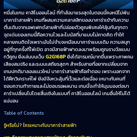
หนึ่งในเกม คาสิโนออนไลน์ ที่กำลังมาแรงสุดในตอนนี้คงหนีไม่พ้น
บาคาร่าสายฟ้า เกมที่ผสมความคลาสสิกของบาคาร่าเข้ากับความ
ตื่นเต้นจากเอฟเฟกต์สายฟ้าที่ปล่อยตัวคูณพิเศษให้ลุ้นกันทุกตา
จุดเด่นของเกมนี้คือความไวและโบนัสที่มาแบบไม่คาดคิด ทำให้
หลายคนติดใจเพราะมันไม่จำเจเหมือนบาคาร่าแบบเดิม ความสนุก
อยู่ที่ทุกครั้งที่ไพ่เปิด อาจมีสายฟ้าฟาดลงมาพร้อมคูณรางวัลแบบ
ทวีคูณ ยิ่งเล่นบนเว็บ
G2G168P
ยิ่งได้อารมณ์มากขึ้นเพราะภาพคม
เสียงสมจริง และระบบเสถียรสุดๆ สำหรับสายที่อยากเปลี่ยนจาก
เกมปกติมาลองแนวใหม่ บาคาร่าสายฟ้าคือคำตอบ เพราะนอกจาก
ได้ฝึกวิเคราะห์ไพ่ ยังมีจังหวะลุ้นที่เร็วและต่อเนื่อง เหมาะกับคนที่
ชอบความท้าทายและไม่ชอบรอผลนาน เกมนี้จะทำให้มุมมองต่อบา
คาร่าเปลี่ยนไปโดยสิ้นเชิงในแบบที่ คาสิโนออนไลน์ เกมอื่นให้ไม่ได้
แน่นอน
Table of Contents
รู้หรือไม่? ใครเหมาะกับบาคาร่าสายฟ้า