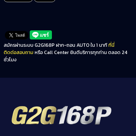
สมัครผ่านระบบ G2G168P ฝาก-ถอน AUTO ใน 1 นาที
ที่นี่
ติดต่อสอบถาม
หรือ Call Center ยินดีบริการทุกท่าน ตลอด 24
ชั่วโมง