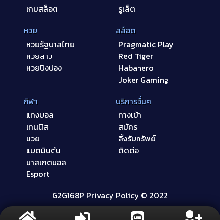
เกมสล็อต
รูเล็ต
หวย
สล็อต
หวยรัฐบาลไทย
Pragmatic Play
หวยลาว
Red Tiger
หวยปิงปอง
Habanero
Joker Gaming
กีฬา
บริการอื่นๆ
แทงบอล
ทางเข้า
เทนนิส
สมัคร
มวย
ลิ้งรับทรัพย์
แบดมินตัน
ติดต่อ
บาสเกตบอล
Esport
G2G168P Privacy Policy © 2022