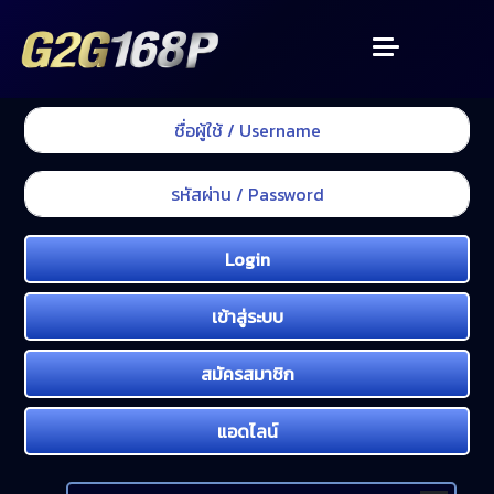
Login
เข้าสู่ระบบ
สมัครสมาชิก
แอดไลน์