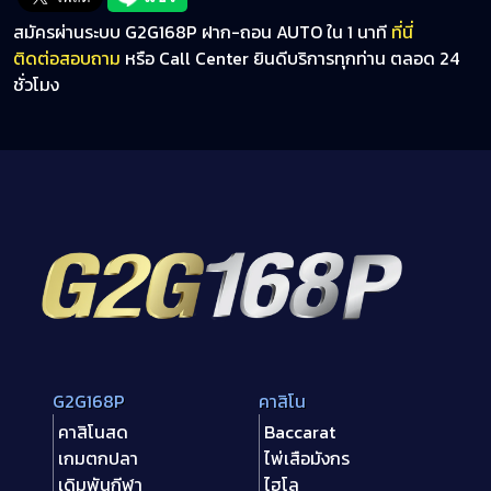
สมัครผ่านระบบ G2G168P ฝาก-ถอน AUTO ใน 1 นาที
ที่นี่
ติดต่อสอบถาม
หรือ Call Center ยินดีบริการทุกท่าน ตลอด 24
ชั่วโมง
G2G168P
คาสิโน
คาสิโนสด
Baccarat
เกมตกปลา
ไพ่เสือมังกร
เดิมพันกีฬา
ไฮโล