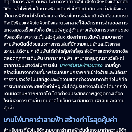
ที่สุดในการเลือกเดิมพันไพ่บาคาร่าสายฟ้าในฝั่งใดฝั่งหนึ่งแล้วอาศัย
วิธีการจั่วไพ่เพื่อเป็นการเพิ่มแต้มเพื่อให้มีแต้มที่เยอะกว่าอีกฝั่งและ
เป็นการพิชิตกำไรโบนัสและจะมีช่องในการเลือกเดิมพันน้อยลงตรง
ที่จะมีเพียงแค่ฝั่งใดฝั่งหนึ่งและตรงกลางก็คืออัตราการจ่ายของการ
แทงเสมอเสร็จแล้วก็จะมีแบบไพ่คู่อยู่ด้านล่างเพื่อในหารวางเกมของ
ทั้งสองฝั่ง เพราะฉะนั้นแล้วผู้เล่นจะต้องทำการเดิมพันเกมบาคาร่า
สายฟ้าชนิดนี้ด้วยแนวทางการเล่นที่มีความแม่นยำและมีโอกาส
เอาชนะได้ง่าย ๆ เดิมพันได้กำไรคุ้มค่าที่สุด ยังมีการแจกจ่ายรางวัล
ตลอดทุกการเดิมพัน บาคาร่าสายฟ้า สามารถสุ่มคูณรางวัลใหญ่
จากการชนะรางวัลในการเล่น
บาคาร่าสายฟ้าเว็บตรง
เกมที่ถูก
สร้างขึ้นมาจากค่ายที่มาพร้อมกับเกมกราฟิกที่เข้าใจง่ายและมีอัตรา
การจ่ายรางวัลโบนัสที่สูงและมีความแตกต่างจากบาคาร่าทั่วไปก็คือ
การเพิ่มกติกาพิเศษที่จะทำให้ผู้เล่นได้ลุ้นรับรางวัลโบนัสได้มากกว่า
เดิมมีความหลากหลายได้ ได้อย่างมีประสิทธิภาพสูงสุดทางเลือก
ใหม่ของการเข้าเล่น เกมคาสิโนเว็บตรง ที่ขนความพิเศษและความ
คุ้มค่า
เกมไพ่บาคาร่าสายฟ้า สร้างกำไรสุดคุ้มค่า
สำหรับใครที่ยังไม่รู้จักเกมบาคาร่าสายฟ้าวันนี้เราจะมาทำความรู้จัก