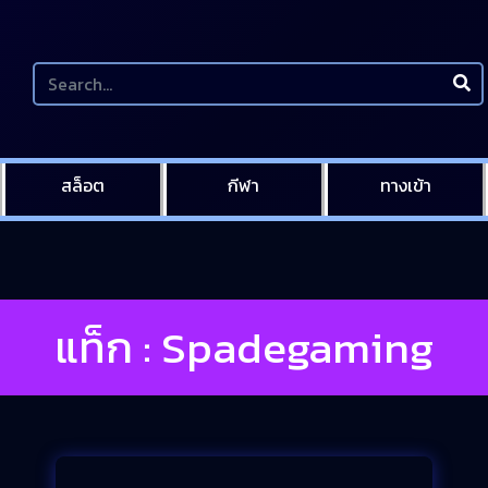
สล็อต
กีฬา
ทางเข้า
แท็ก : Spadegaming