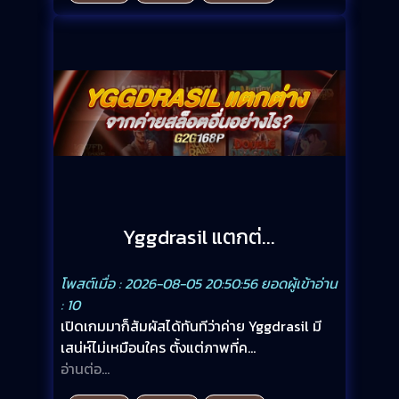
Yggdrasil แตกต่...
โพสต์เมื่อ : 2026-08-05 20:50:56
ยอดผู้เข้าอ่าน
: 10
เปิดเกมมาก็สัมผัสได้ทันทีว่าค่าย Yggdrasil มี
เสน่ห์ไม่เหมือนใคร ตั้งแต่ภาพที่ค...
อ่านต่อ...