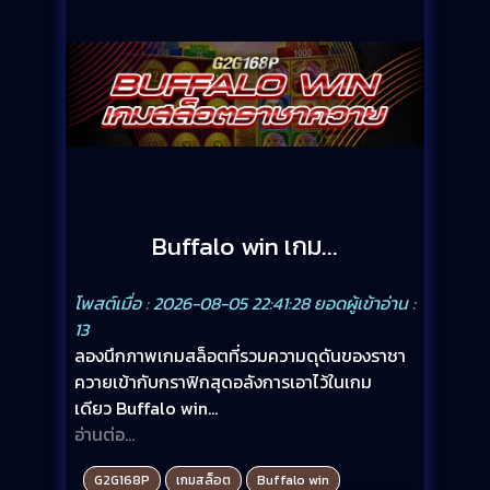
Buffalo win เกม...
โพสต์เมื่อ : 2026-08-05 22:41:28
ยอดผู้เข้าอ่าน :
13
ลองนึกภาพเกมสล็อตที่รวมความดุดันของราชา
ควายเข้ากับกราฟิกสุดอลังการเอาไว้ในเกม
เดียว Buffalo win...
อ่านต่อ...
G2G168P
เกมสล็อต
Buffalo win