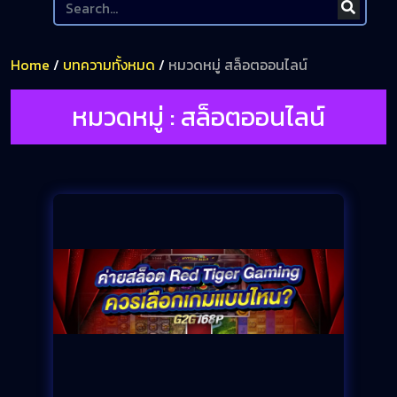
Home
/
บทความทั้งหมด
/
หมวดหมู่ สล็อตออนไลน์
หมวดหมู่ : สล็อตออนไลน์