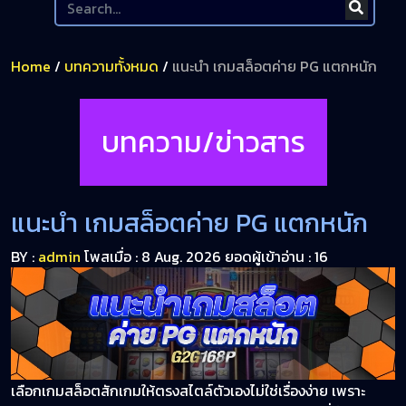
Home
/
บทความทั้งหมด
/
แนะนำ เกมสล็อตค่าย PG แตกหนัก
บทความ/ข่าวสาร
แนะนำ เกมสล็อตค่าย PG แตกหนัก
BY :
admin
โพสเมื่อ : 8 Aug. 2026
ยอดผู้เข้าอ่าน : 16
เลือกเกมสล็อตสักเกมให้ตรงสไตล์ตัวเองไม่ใช่เรื่องง่าย เพราะ