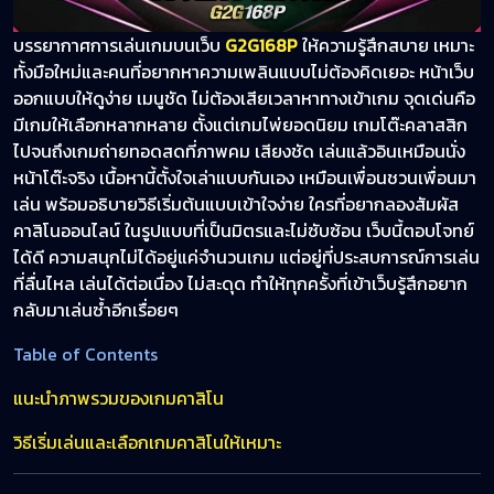
บรรยากาศการเล่นเกมบนเว็บ
G2G168P
ให้ความรู้สึกสบาย เหมาะ
ทั้งมือใหม่และคนที่อยากหาความเพลินแบบไม่ต้องคิดเยอะ หน้าเว็บ
ออกแบบให้ดูง่าย เมนูชัด ไม่ต้องเสียเวลาหาทางเข้าเกม จุดเด่นคือ
มีเกมให้เลือกหลากหลาย ตั้งแต่เกมไพ่ยอดนิยม เกมโต๊ะคลาสสิก
ไปจนถึงเกมถ่ายทอดสดที่ภาพคม เสียงชัด เล่นแล้วอินเหมือนนั่ง
หน้าโต๊ะจริง เนื้อหานี้ตั้งใจเล่าแบบกันเอง เหมือนเพื่อนชวนเพื่อนมา
เล่น พร้อมอธิบายวิธีเริ่มต้นแบบเข้าใจง่าย ใครที่อยากลองสัมผัส
คาสิโนออนไลน์ ในรูปแบบที่เป็นมิตรและไม่ซับซ้อน เว็บนี้ตอบโจทย์
ได้ดี ความสนุกไม่ได้อยู่แค่จำนวนเกม แต่อยู่ที่ประสบการณ์การเล่น
ที่ลื่นไหล เล่นได้ต่อเนื่อง ไม่สะดุด ทำให้ทุกครั้งที่เข้าเว็บรู้สึกอยาก
กลับมาเล่นซ้ำอีกเรื่อยๆ
Table of Contents
แนะนำภาพรวมของเกมคาสิโน
วิธีเริ่มเล่นและเลือกเกมคาสิโนให้เหมาะ