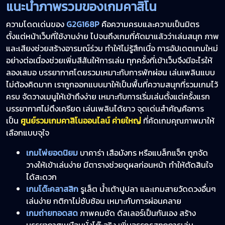
แนะนำภาพรวมของเกมคาสิโน
ความโดดเด่นของ
G2G168P
คือความครบและความเป็นมิตร
ตั้งแต่หน้าเว็บที่ใช้งานง่าย ไปจนถึงเกมที่คัดมาแล้วว่าเล่นสนุก ภาพ
และเสียงช่วยสร้างอารมณ์ร่วม ทำให้ไม่รู้สึกเบื่อ การอัปเดตเกมใหม่
อย่างต่อเนื่องช่วยเพิ่มสีสันให้การเล่น ทุกครั้งที่เข้าเว็บจึงมีอะไรให้
ลองเสมอ บรรยากาศโดยรวมเหมาะกับการพักผ่อน เล่นเพลินแบบ
ไม่ต้องคิดมาก เราถูกออกแบบมาให้เป็นพื้นที่ความสนุกที่รวมเกมไว้
ครบ จัดวางเมนูให้เข้าถึงง่าย เหมาะกับการเริ่มเล่นตั้งแต่ครั้งแรก
บรรยากาศไม่ตึงเครียด เล่นเพลินได้ยาว จุดเด่นสำคัญคือการ
เป็น
ศูนย์รวมเกมคาสิโนออนไลน์ ค่ายใหญ่
ที่คัดเกมคุณภาพมาให้
เลือกแบบจุใจ
เกมไพ่ยอดนิยม
บาคาร่า เสือมังกร หรือแบล็กแจ็ก ถูกจัด
วางให้เข้าเล่นง่าย มีตารางช่วยดูผลก่อนหน้า ทำให้ตัดสินใจ
ได้สะดวก
เกมโต๊ะคลาสสิก
รูเล็ต น้ำเต้าปูปลา และเกมสายวัดดวงอื่นๆ
เล่นง่าย กติกาไม่ซับซ้อน เหมาะกับการผ่อนคลาย
เกมถ่ายทอดสด
ภาพคมชัด ดีลเลอร์เป็นกันเอง สร้าง
บรรยากาศเหมือนนั่งโต๊ะจริง เพิ่มอรรถรสทุกการเล่น