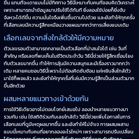
ขึ้น แทนที่จะเดาแบบไม่มีทิศทาง วิธีนี้เหมาะกับคนที่ชอบคิดวิเคราะห์
เพราะสามารถนำข้อมูลมาปรับใช้ได้ทันที ยิ่งลองใช้บ่อยก็ยิ่งจับ
จังหวะได้ดีขึ้น ความมั่นใจจึงเพิ่มขึ้นตามไปด้วย และยังทำให้ทุกครั้ง
ที่เลือกเลขมีความรู้สึกเหมือนวางแผนมากกว่าการเสี่ยงแบบเดิม
เลือกเลขจากสิ่งใกล้ตัวให้มีความหมาย
ตัวเลขรอบตัวสามารถกลายเป็นตัวเลือกที่น่าสนใจได้ เช่น วันที่
สำคัญ หรือเลขที่พบเห็นในชีวิตประจำวัน วิธีนี้ช่วยให้รู้สึกเชื่อมโยง
กับตัวเลขมากขึ้น ทำให้การลุ้นมีความสนุกและมีเรื่องราวมากกว่า
เดิม หลายคนชอบวิธีนี้เพราะไม่ต้องคิดซับซ้อน แค่หยิบสิ่งใกล้ตัว
มาใช้ก็พอแล้ว และยังทำให้ทุกครั้งที่เล่นมีความรู้สึกเป็นส่วนตัวมาก
ขึ้นอีกด้วย
ผสมหลายแนวทางเข้าด้วยกัน
การใช้วิธีเดียวอาจไม่ตอบโจทย์เสมอไป ลองนำหลายแนวทางมา
รวมกัน เช่น ใช้สถิติร่วมกับเลขใกล้ตัว วิธีนี้ช่วยเพิ่มโอกาสในการ
เลือกเลขที่ดูมีเหตุผลมากขึ้น และยังทำให้ไม่จำเจ การผสมผสาน
แบบนี้เหมาะกับคนที่อยากลองอะไรใหม่ๆ เพราะสามารถปรับเปลี่ยน
ได้ตลอดเวลา ยิ่งทดลองมากก็ยิ่งค้นพบวิธีที่เหมาะกับตัวเอง