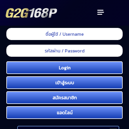
Login
เข้าสู่ระบบ
สมัครสมาชิก
แอดไลน์