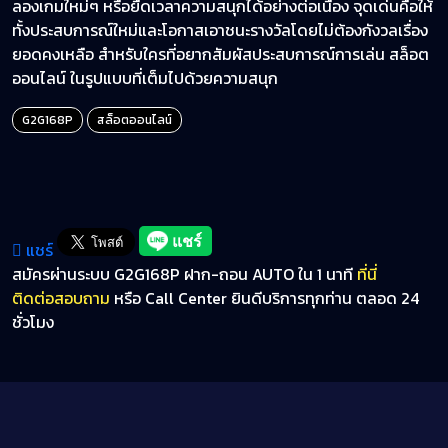
ลองเกมใหม่ๆ หรือยืดเวลาความสนุกได้อย่างต่อเนื่อง จุดเด่นคือให้
ทั้งประสบการณ์ใหม่และโอกาสเอาชนะรางวัลโดยไม่ต้องกังวลเรื่อง
ยอดคงเหลือ สำหรับใครที่อยากสัมผัสประสบการณ์การเล่น สล็อต
ออนไลน์ ในรูปแบบที่เต็มไปด้วยความสนุก
G2G168P
สล็อตออนไลน์
แชร์
สมัครผ่านระบบ G2G168P ฝาก-ถอน AUTO ใน 1 นาที
ที่นี่
ติดต่อสอบถาม
หรือ Call Center ยินดีบริการทุกท่าน ตลอด 24
ชั่วโมง