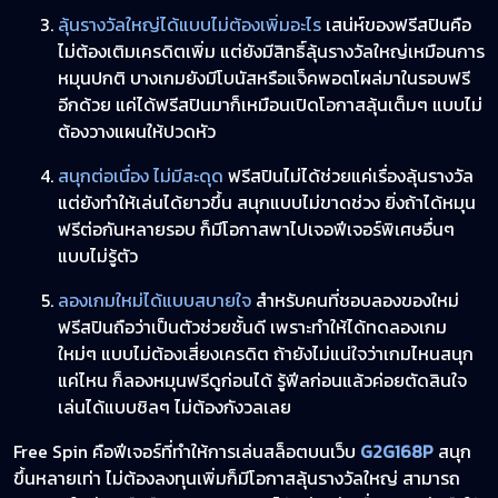
ลุ้นรางวัลใหญ่ได้แบบไม่ต้องเพิ่มอะไร
เสน่ห์ของฟรีสปินคือ
ไม่ต้องเติมเครดิตเพิ่ม แต่ยังมีสิทธิ์ลุ้นรางวัลใหญ่เหมือนการ
หมุนปกติ บางเกมยังมีโบนัสหรือแจ็คพอตโผล่มาในรอบฟรี
อีกด้วย แค่ได้ฟรีสปินมาก็เหมือนเปิดโอกาสลุ้นเต็มๆ แบบไม่
ต้องวางแผนให้ปวดหัว
สนุกต่อเนื่อง ไม่มีสะดุด
ฟรีสปินไม่ได้ช่วยแค่เรื่องลุ้นรางวัล
แต่ยังทำให้เล่นได้ยาวขึ้น สนุกแบบไม่ขาดช่วง ยิ่งถ้าได้หมุน
ฟรีต่อกันหลายรอบ ก็มีโอกาสพาไปเจอฟีเจอร์พิเศษอื่นๆ
แบบไม่รู้ตัว
ลองเกมใหม่ได้แบบสบายใจ
สำหรับคนที่ชอบลองของใหม่
ฟรีสปินถือว่าเป็นตัวช่วยชั้นดี เพราะทำให้ได้ทดลองเกม
ใหม่ๆ แบบไม่ต้องเสี่ยงเครดิต ถ้ายังไม่แน่ใจว่าเกมไหนสนุก
แค่ไหน ก็ลองหมุนฟรีดูก่อนได้ รู้ฟีลก่อนแล้วค่อยตัดสินใจ
เล่นได้แบบชิลๆ ไม่ต้องกังวลเลย
Free Spin คือฟีเจอร์ที่ทำให้การเล่นสล็อตบนเว็บ
G2G168P
สนุก
ขึ้นหลายเท่า ไม่ต้องลงทุนเพิ่มก็มีโอกาสลุ้นรางวัลใหญ่ สามารถ