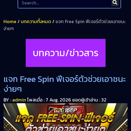
Home
/
บทความทั้งหมด
/
แจก Free Spin ฟีเจอร์ตัวช่วยเอาชนะ
ง่ายๆ
บทความ/ข่าวสาร
แจก Free Spin ฟีเจอร์ตัวช่วยเอาชนะ
ง่ายๆ
BY :
admin
โพสเมื่อ : 7 Aug. 2026
ยอดผู้เข้าอ่าน : 32