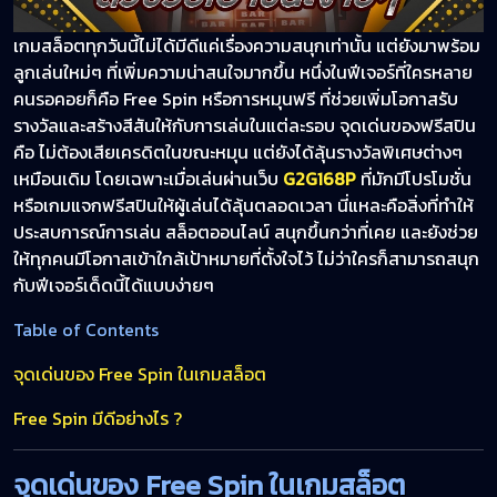
เกมสล็อตทุกวันนี้ไม่ได้มีดีแค่เรื่องความสนุกเท่านั้น แต่ยังมาพร้อม
ลูกเล่นใหม่ๆ ที่เพิ่มความน่าสนใจมากขึ้น หนึ่งในฟีเจอร์ที่ใครหลาย
คนรอคอยก็คือ Free Spin หรือการหมุนฟรี ที่ช่วยเพิ่มโอกาสรับ
รางวัลและสร้างสีสันให้กับการเล่นในแต่ละรอบ จุดเด่นของฟรีสปิน
คือ ไม่ต้องเสียเครดิตในขณะหมุน แต่ยังได้ลุ้นรางวัลพิเศษต่างๆ
เหมือนเดิม โดยเฉพาะเมื่อเล่นผ่านเว็บ
G2G168P
ที่มักมีโปรโมชั่น
หรือเกมแจกฟรีสปินให้ผู้เล่นได้ลุ้นตลอดเวลา นี่แหละคือสิ่งที่ทำให้
ประสบการณ์การเล่น สล็อตออนไลน์ สนุกขึ้นกว่าที่เคย และยังช่วย
ให้ทุกคนมีโอกาสเข้าใกล้เป้าหมายที่ตั้งใจไว้ ไม่ว่าใครก็สามารถสนุก
กับฟีเจอร์เด็ดนี้ได้แบบง่ายๆ
Table of Contents
จุดเด่นของ Free Spin ในเกมสล็อต
Free Spin มีดีอย่างไร ?
จุดเด่นของ
Free Spin
ในเกมสล็อต