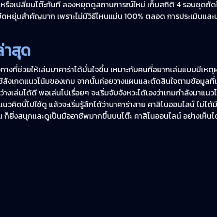
ลิกหรือเปลี่ยนโต๊ะทันที ลองหยุดดูสถานการณ์ใหม่ เก็บสถิติ 4 รอบชุดถัดไ
ยืดหยุ่นสำคัญมาก เพราะไม่มีวิธีไหนแม่น 100% ตลอด การประเมินและปรั
ล่าสุด
างที่ช่วยให้เล่นบาคาร่าได้มั่นใจขึ้น เหมาะกับคนที่อยากเล่นแบบมีเหตุผ
ช้สังเกตแนวโน้มของเกม จากนั้นค่อยวางแผนและตัดสินใจตามข้อมูลที่เห็
งเล่นได้ดี พอเล่นไปเรื่อยๆ จะเริ่มจับจังหวะได้เองว่าเกมกำลังมาแน
วคิดนี้ไปใช้ดู แล้วจะเริ่มรู้สึกได้ว่าบาคาร่าสาย คาสิโนออนไลน์ ไม่ได้
น ก็ยิ่งสนุกและดูเป็นมืออาชีพมากขึ้นบนโต๊ะ คาสิโนออนไลน์ อย่างเห็นไ