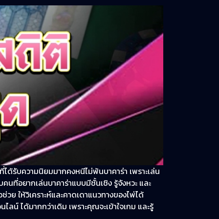
ี่ได้รับความนิยมมากคงหนีไม่พ้นบาคาร่า เพราะเล่น
บคนที่อยากเล่นบาคาร่าแบบมีชั้นเชิง รู้จังหวะ และ
นตัวช่วย ให้วิเคราะห์และคาดเดาแนวทางของไพ่ได้
นไลน์ ได้มากกว่าเดิม เพราะคุณจะเข้าใจเกม และรู้