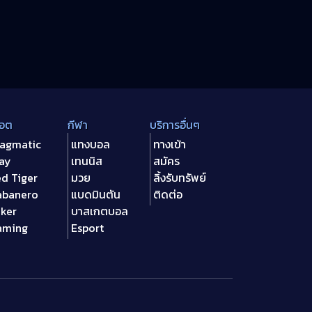
็อต
กีฬา
บริการอื่นๆ
agmatic
แทงบอล
ทางเข้า
ay
เทนนิส
สมัคร
d Tiger
มวย
ลิ้งรับทรัพย์
abanero
แบดมินตัน
ติดต่อ
ker
บาสเกตบอล
aming
Esport