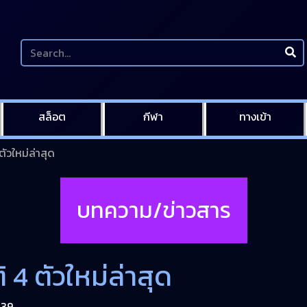
สล็อต
กีฬา
ทางเข้า
ัวใหม่ล่าสุด
บทความ/ข่าวสาร
 4 ตัวใหม่ล่าสุด
: 39