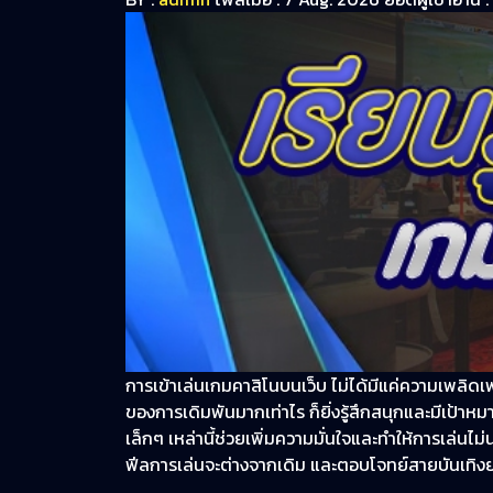
การเข้าเล่นเกมคาสิโนบนเว็บ ไม่ได้มีแค่ความเพลิดเพ
ของการเดิมพันมากเท่าไร ก็ยิ่งรู้สึกสนุกและมีเป้าหม
เล็กๆ เหล่านี้ช่วยเพิ่มความมั่นใจและทำให้การเล่นไม
ฟีลการเล่นจะต่างจากเดิม และตอบโจทย์สายบันเทิงย