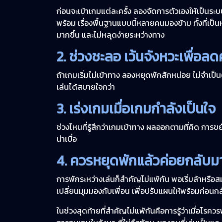
ก่อนจะเข้าเกมแต่ละครั้ง ลองจัดการตัวเองให้เป็นระบบส
พร้อม เรื่องพื้นฐานแบบนี้หลายคนมองข้าม ทั้งที่เป็
มากขึ้น และไม่หลุดง่ายระหว่างทาง
2. ช่วงชะลอ เว้นจังหวะเพื่อลด
ถ้าเกมเริ่มไม่เข้าทาง ลองหยุดพักสักหน่อย ไม่จำ
เล่นได้สบายใจกว่า
3. เร่งเกมเมื่อเกมกำลังเป็นใจ
ช่วงไหนที่รู้สึกว่าเกมเข้าทาง ผลออกตามที่คิด การขยั
น่าเบื่อ
4. ควรหยุดพักแล้วค่อยกลับมา
การพักระหว่างเล่นก็สำคัญไม่แพ้กัน พอเริ่มล้าหรือ
เปลี่ยนมุมมองกับเพื่อน เพื่อปรับแผนให้พร้อมก่อน
ในช่วงสุดท้ายที่สำคัญไม่แพ้กันคือการรู้ว่าเมื่อไ