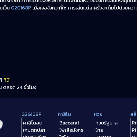
ะคิดระยะยาว การเข้าใจจังหวะการเดิมพันคือหัวใจของการเล่นให้สนุกได้น
นเว็บ
G2G168P
เมื่อเจอจังหวะที่ใช่ การเล่นแต่ละครั้งจะเต็มไปด้วยค
ที
ที่นี่
าน ตลอด 24 ชั่วโมง
G2G168P
คาสิโน
หวย
สล
คาสิโนสด
Baccarat
หวยรัฐบาล
Pr
เกมตกปลา
ไพ่เสือมังกร
ไทย
Pl