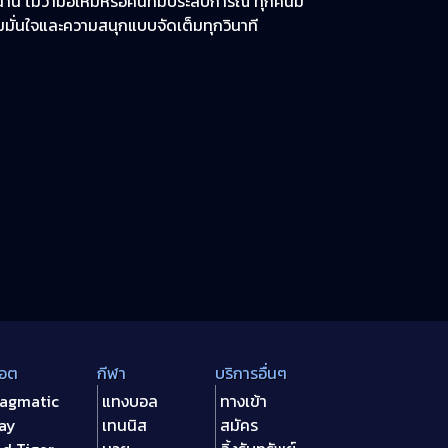
าน ไม่ว่ามือใหม่หรือคนที่มีประสบการณ์ ทุกคนมี
วามมั่นใจและความสนุกแบบจัดเต็มทุกวินาที
็อต
กีฬา
บริการอื่นๆ
agmatic
แทงบอล
ทางเข้า
ay
เทนนิส
สมัคร