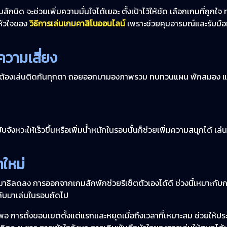
ักนิด จะช่วยเพิ่มความมั่นใจได้เยอะ ตั้งเป้าไว้ให้ชัด เลือกเกมที่ถูกใจ
นหัวใจของ
วิธีการเล่นเกมคาสิโนออนไลน์
เพราะช่วยคุมอารมณ์และรับมือก
ความเสี่ยง
เป็นต้องเล่นติดกันทุกตา ถอยออกมามองภาพรวม ทบทวนแผน พักสมอง แล้ว
บจังหวะให้เร็วขึ้นหรือเพิ่มน้ำหนักในรอบนั้นก็ช่วยเพิ่มความสนุกได้ เล่
ใหม่
สมาธิลดลง การออกจากเกมสักพักช่วยรีเซ็ตตัวเองได้ดี ช่วงนี้เหมาะกับก
กลับมาเล่นในรอบถัดไป
รควรพอ การตั้งขอบเขตตั้งแต่แรกและหยุดเมื่อถึงเวลาที่เหมาะสม ช่วยใ