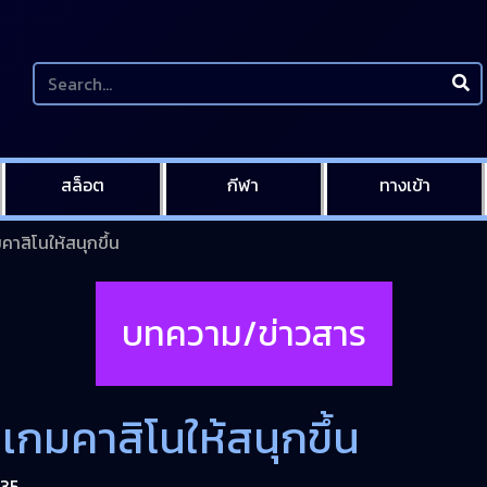
สล็อต
กีฬา
ทางเข้า
มคาสิโนให้สนุกขึ้น
บทความ/ข่าวสาร
นเกมคาสิโนให้สนุกขึ้น
 35