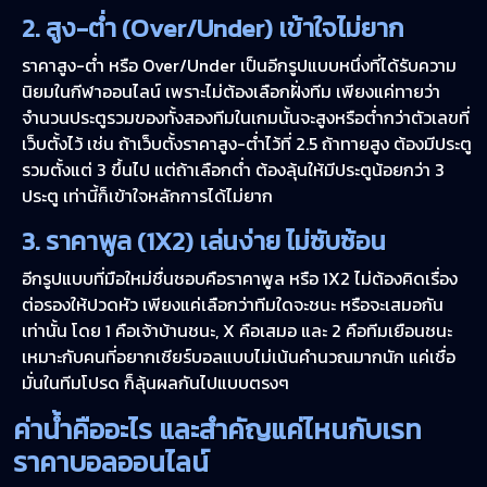
2. สูง
-
ต่ำ
(
Over/Under)
เข้าใจไม่ยาก
ราคาสูง-ต่ำ หรือ Over/Under เป็นอีกรูปแบบหนึ่งที่ได้รับความ
นิยมในกีฬาออนไลน์ เพราะไม่ต้องเลือกฝั่งทีม เพียงแค่ทายว่า
จำนวนประตูรวมของทั้งสองทีมในเกมนั้นจะสูงหรือต่ำกว่าตัวเลขที่
เว็บตั้งไว้ เช่น ถ้าเว็บตั้งราคาสูง-ต่ำไว้ที่ 2.5 ถ้าทายสูง ต้องมีประตู
รวมตั้งแต่ 3 ขึ้นไป แต่ถ้าเลือกต่ำ ต้องลุ้นให้มีประตูน้อยกว่า 3
ประตู เท่านี้ก็เข้าใจหลักการได้ไม่ยาก
3. ราคาพูล
(
1X2)
เล่นง่าย ไม่ซับซ้อน
อีกรูปแบบที่มือใหม่ชื่นชอบคือราคาพูล หรือ 1X2 ไม่ต้องคิดเรื่อง
ต่อรองให้ปวดหัว เพียงแค่เลือกว่าทีมใดจะชนะ หรือจะเสมอกัน
เท่านั้น โดย 1 คือเจ้าบ้านชนะ, X คือเสมอ และ 2 คือทีมเยือนชนะ
เหมาะกับคนที่อยากเชียร์บอลแบบไม่เน้นคำนวณมากนัก แค่เชื่อ
มั่นในทีมโปรด ก็ลุ้นผลกันไปแบบตรงๆ
ค่าน้ำคืออะไร และสำคัญแค่ไหนกับเรท
ราคาบอลออนไลน์