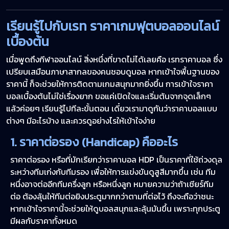
เรียนรู้ไปกับเรท ราคาเกมฟุตบอลออนไลน์
เบื้องต้น
เมื่อพูดถึงกีฬาออนไลน์ สิ่งหนึ่งที่ขาดไม่ได้เลยคือ เรทราคาบอล ซึ่ง
เปรียบเสมือนภาษาสากลของคนชอบดูบอล หากเข้าใจพื้นฐานของ
ราคานี้ ก็จะช่วยให้การติดตามเกมสนุกมากยิ่งขึ้น การเข้าใจราคา
บอลเบื้องต้นไม่ใช่เรื่องยาก ขอแค่เปิดใจและเริ่มต้นจากจุดเล็กๆ
แล้วค่อยๆ เรียนรู้ไปทีละขั้นตอน เดี๋ยวเรามาดูกันว่าราคาบอลแบบ
ต่างๆ มีอะไรบ้าง และควรดูอย่างไรให้เข้าใจง่าย
1. ราคาต่อรอง
(
Handicap)
คืออะไร
ราคาต่อรอง หรือที่มักเรียกว่าราคาบอล HDP เป็นราคาที่ใช้ถ่วงดุล
ระหว่างทีมเก่งกับทีมรอง เพื่อให้การแข่งขันดูสูสีมากขึ้น เช่น ทีม
หนึ่งอาจต่ออีกทีมครึ่งลูก หรือหนึ่งลูก หมายความว่าถ้าเชียร์ทีม
ต่อ ต้องลุ้นให้ทีมต่อยิงประตูมากกว่าตามที่ต่อไว้ ถึงจะถือว่าชนะ
หากเข้าใจราคานี้จะช่วยให้ดูบอลสนุกและลุ้นมันขึ้น เพราะทุกประตู
มีผลกับราคาทั้งหมด