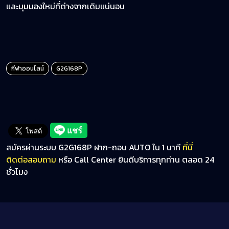
และมุมมองใหม่ที่ต่างจากเดิมแน่นอน
กีฬาออนไลน์
G2G168P
สมัครผ่านระบบ G2G168P ฝาก-ถอน AUTO ใน 1 นาที
ที่นี่
ติดต่อสอบถาม
หรือ Call Center ยินดีบริการทุกท่าน ตลอด 24
ชั่วโมง