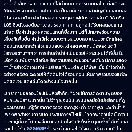
ค่าน้ำคืออัตราผลตอบแทนที่ใช้กำหนดว่าการทายผลในแต่ละบิลจะ
ให้ผลลัพธ์มากน้อยแค่ไหน ถือเป็นองค์ประกอบสำคัญที่คนเล่นบอล
ไม่ควรมองข้าม ค่าน้ำบอลจะปรากฏควบคู่กับราคา เช่น 0.98 หรือ
1.05 ซึ่งตัวเลขนี้บอกโดยตรงว่าหากทายถูกจะได้รับผลตอบแทน
เท่าใด ยิ่งค่าน้ำสูง ผลตอบแทนก็ยิ่งมาก แต่ก็มักมาพร้อมความ
เสี่ยงที่เพิ่มขึ้น ค่าน้ำมีทั้งแบบบวกและแบบลบ แบบบวกมักให้ผล
ตอบแทนมากกว่า ส่วนแบบลบจะได้ผลตอบแทนน้อยลง แต่มี
โอกาสเข้ามากกว่า การอ่านค่าน้ำให้เป็นช่วยให้วางแผนได้ดีขึ้น ไม่
เลือกเดิมพันจากชื่อทีมหรือความชอบเพียงอย่างเดียว มีการแสดง
ค่าน้ำอย่างชัดเจน ทำให้เปรียบเทียบแต่ละคู่ได้ง่าย เมื่อเข้าใจค่าน้ำ
อย่างละเอียด จะช่วยให้ตัดสินใจได้รอบคอบ เห็นภาพรวมของแต่ละ
บิลชัดเจน และเล่นได้อย่างมั่นใจมากขึ้น
เรทราคาบอลออนไลน์เป็นสิ่งสำคัญที่ช่วยให้การติดตามฟุตบอล
สนุกและมีสาระมากขึ้น ไม่ว่าคุณจะเป็นแฟนบอลมือใหม่หรือคนที่ดู
บอลมานาน แค่รู้จักราคาต่อรอง ราคาสูง-ต่ำ ราคาพูล และค่าน้ำ ก็
เพียงพอสำหรับการเปิดประสบการณ์ใหม่ในโลกกีฬาออนไลน์ ความ
สนุกอยู่ที่การได้ลองศึกษาและเปิดใจรับสิ่งใหม่ๆ ทุกครั้งที่เชียร์บอล
ออนไลน์กับ
G2G168P
รับรองว่าคุณจะได้ทั้งความรู้ ความเข้าใจ