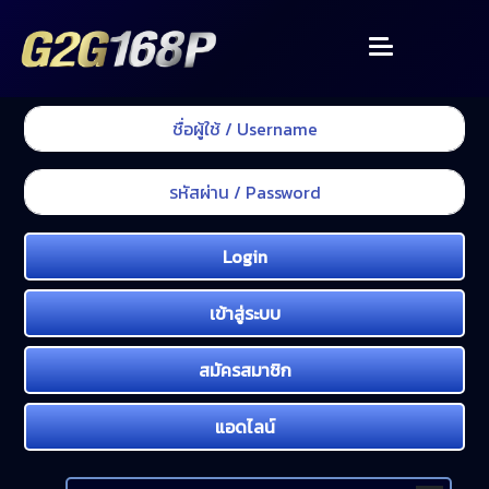
Login
เข้าสู่ระบบ
สมัครสมาชิก
แอดไลน์