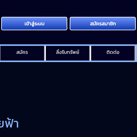
เข้าสู่ระบบ
สมัครสมาชิก
สมัคร
ลิ้งรับทรัพย์
ติดต่อ
ยฟ้า