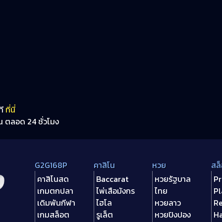
ที
ที่นี่
าน ตลอด 24 ชั่วโมง
G2G168P
คาสิโน
หวย
สล
คาสิโนสด
Baccarat
หวยรัฐบาล
Pr
เกมตกปลา
ไพ่เสือมังกร
ไทย
Pl
เดิมพันกีฬา
ไฮโล
หวยลาว
Re
เกมสล็อต
รูเล็ต
หวยปิงปอง
H