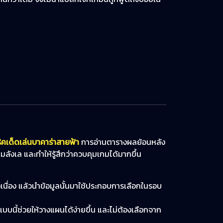
ิคเด็ดเล่นบาคาร่าสายฟ้า
การอ่านตารางผลย้อนหลัง
มลังเล และทำให้รู้สึกว่าควบคุมเกมได้มากขึ้น
นื่อง แล้วนำข้อมูลนั้นมาใช้ประกอบการเลือกในรอบ
นี้ช่วยให้วางแผนได้ง่ายขึ้น และไม่ต้องเลือกจาก