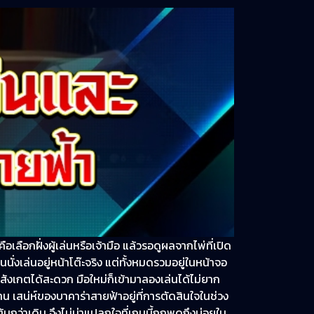
ลือกฝั่งผู้เล่นหรือเจ้ามือ แล้วรอดูผลจากไพ่ที่เปิด
นั่งเล่นอยู่หน้าโต๊ะจริง แต่ทั้งหมดรวมอยู่ในหน้าจอ
สังเกตได้สะดวก มือใหม่ก็เข้ามาลองเล่นได้ไม่ยาก
น เสน่ห์ของบาคาร่าสายฟ้าอยู่ที่การตัดสินใจในช่วง
ต้นกว่าเดิม จึงไม่น่าแปลกใจที่เกมนี้ถูกพูดถึงบ่อยใน