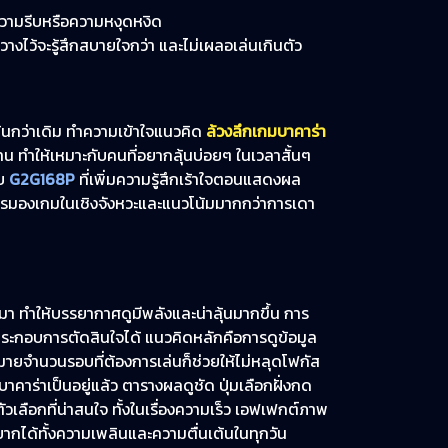
ความรีบหรือความหงุดหงิด
งไว้จะรู้สึกสบายใจกว่า และไม่เผลอเล่นเกินตัว
ต้นกว่าเดิม ทำความเข้าใจแนวคิด
ล้วงลึกเกมบาคาร่า
าน ทำให้เหมาะกับคนที่อยากลุ้นบ่อยๆ ในเวลาสั้นๆ
็บ
G2G168P
ที่เพิ่มความรู้สึกเร้าใจตอนแสดงผล
การมองเกมในเชิงจังหวะและแนวโน้มมากกว่าการเดา
ามา ทำให้บรรยากาศดูมีพลังและน่าลุ้นมากขึ้น การ
ยประกอบการตัดสินใจได้ แนวคิดหลักคือการดูข้อมูล
าหมายจำนวนรอบที่ต้องการเล่นก็ช่วยให้ไม่หลุดโฟกัส
าคาร่าเป็นอยู่แล้ว ตารางผลดูชัด ปุ่มเลือกฝั่งกด
ัวเลือกที่น่าสนใจ ทั้งในเรื่องความเร็ว เอฟเฟกต์ภาพ
ยากได้ทั้งความเพลินและความตื่นเต้นในทุกวัน