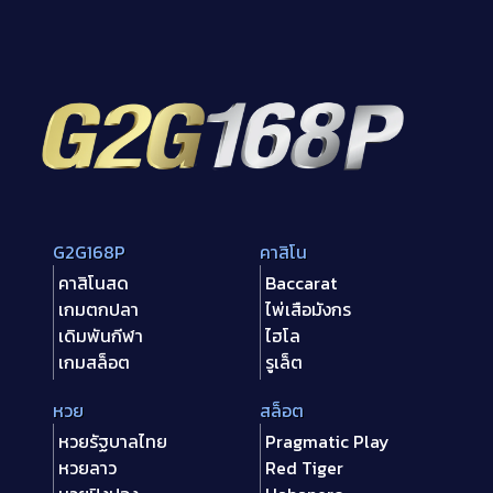
G2G168P
คาสิโน
คาสิโนสด
Baccarat
เกมตกปลา
ไพ่เสือมังกร
เดิมพันกีฬา
ไฮโล
เกมสล็อต
รูเล็ต
หวย
สล็อต
หวยรัฐบาลไทย
Pragmatic Play
หวยลาว
Red Tiger