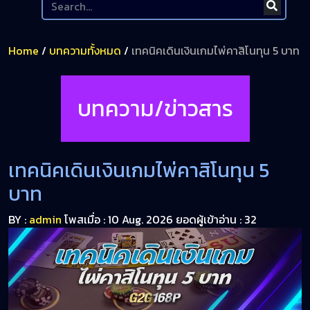
Home
/
บทความทั้งหมด
/
เทคนิคเดินเงินเกมไพ่คาสิโนทุน 5 บาท
บทความ/ข่าวสาร
เทคนิคเดินเงินเกมไพ่คาสิโนทุน 5
บาท
BY :
admin
โพสเมื่อ : 10 Aug. 2026
ยอดผู้เข้าอ่าน : 32