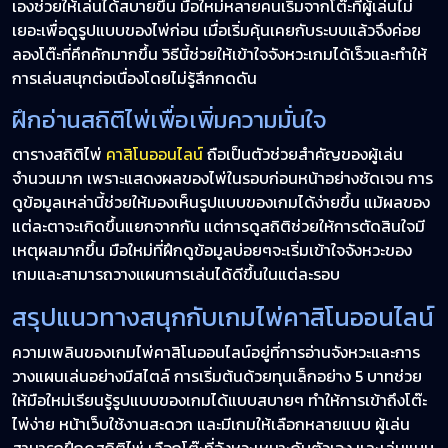
เองช่วยให้เล่นได้สบายขึ้น มือใหม่หลายคนเริ่มจากโต๊ะที่ผู้เล่นไม่
เยอะเพื่อดูรูปแบบของไพ่ก่อน เมื่อเริ่มคุ้นเคยกับระบบแล้วจึงค่อย
ลองโต๊ะที่คึกคักมากขึ้น วิธีนี้ช่วยให้เข้าใจจังหวะเกมได้เร็วและทำให้
การเล่นสนุกต่อเนื่องโดยไม่รู้สึกกดดัน
ฝึกอ่านสถิติไพ่เพื่อเพิ่มความมั่นใจ
ตารางสถิติไพ่
คาสิโนออนไลน์
ถือเป็นตัวช่วยสำคัญของผู้เล่น
จำนวนมาก เพราะแสดงผลของไพ่ในรอบก่อนหน้าอย่างชัดเจน การ
ดูข้อมูลเหล่านี้ช่วยให้มองเห็นรูปแบบของเกมได้ง่ายขึ้น แม้ผลของ
แต่ละตาจะเกิดขึ้นแยกจากกัน แต่การดูสถิติช่วยให้การตัดสินใจมี
เหตุผลมากขึ้น มือใหม่ที่ฝึกดูข้อมูลบ่อยๆจะเริ่มเข้าใจจังหวะของ
เกมและสามารถวางแผนการเล่นได้ดีขึ้นในแต่ละรอบ
สรุปแนวทางสนุกกับเกมไพ่คาสิโนออนไลน์
ความเพลินของเกมไพ่คาสิโนออนไลน์อยู่ที่การอ่านจังหวะและการ
วางแผนเล่นอย่างมีสไตล์ การเริ่มต้นด้วยทุนเล็กอย่าง 5 บาทช่วย
ให้มือใหม่เรียนรู้รูปแบบของเกมได้แบบสบายๆ ทำให้การเข้าถึงโต๊ะ
ไพ่ง่าย หน้าเว็บใช้งานสะดวก และมีเกมให้เลือกหลายแบบ ผู้เล่น
สามารถฝึกดูสถิติไพ่ เลือกโต๊ะที่จังหวะเหมาะกับตัวเอง และเล่นแบบ