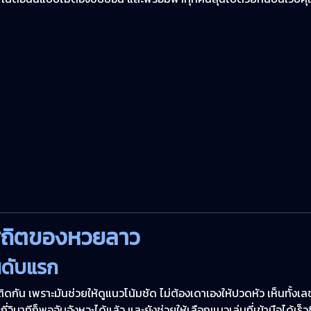
ูสถิตของหวยลาว
นดับแรก
น เพราะมันช่วยให้ดูแนวโน้มชัด ไม่ต้องเดาเองให้ปวดหัว เห็นทั้งเลขที
ี่วินาทีก็พอจับจังหวะได้แล้ว และยังช่วยให้เลือกแนวเล่นที่เข้ามือได้