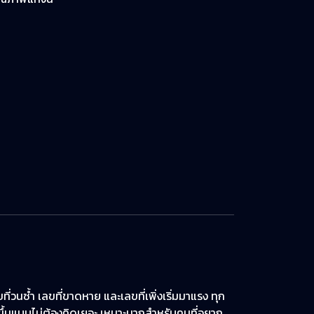
่วนซ้ำ เลขที่ขาดหาย และเลขที่เพิ่งเริ่มมาแรง ทุก
เร็วขึ้นแบบไม่ต้องคิดเยอะ เหมาะมากสำหรับคนที่อยาก