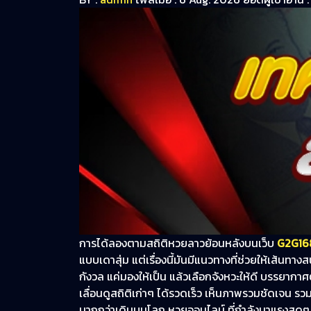
การได้ลองตามสถิติหวยลาวย้อนหลังบนเว็บ
G2G16
แบบเดาสุ่ม แต่เรื่องนี้มันมีแนวทางที่ช่วยให้เส้นทางส
กังวล แค่มองให้เป็น แล้วเลือกจังหวะให้ดี บรรยากาศต
เลื่อนดูสถิติเก่าๆ ได้รวดเร็ว เห็นภาพรวมชัดเจน ร
มากกว่าเดิมบนโลก หวยออนไลน์ ที่กำลังมาแรงสุดๆ 