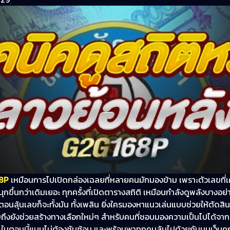
8P
เหมือนการไปเปิดกล่องเฉลยที่หลายคนมักมองข้าม เพราะตัวเลขที่
นุกขึ้นกว่าเดิมเยอะ ทุกครั้งที่เปิดตารางสถิติ เหมือนกำลังดูพลังบางอย่าง
อนลุ้นเลขก็จะทั้งมัน ทั้งเพลิน ยิ่งใครมองหาแนวเล่นแบบช่วยให้ตัดสินใจ
วมถึงยังช่วยสร้างทางเลือกใหม่ๆ สำหรับคนที่ชอบมองความเป็นไปได้จากต
ในตอนนี้แบบไม่ต้องซับซ้อน และพร้อมพาทุกคนลุ้นไปด้วยกันบนเว็บคุ