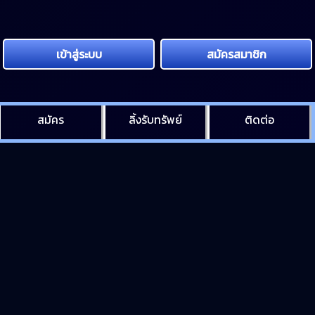
เข้าสู่ระบบ
สมัครสมาชิก
สมัคร
ลิ้งรับทรัพย์
ติดต่อ