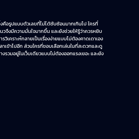
คือรูปแบบตัวเลขที่ไม่ได้ซับซ้อนมากเกินไป ใครที่
จึงมีความมั่นใจมากขึ้น และยังช่วยให้รู้ว่าควรหยิบ
การวิเคราะห์กลายเป็นเรื่องง่ายแบบไม่ต้องคาดเดาเอง
าเข้าไปอีก ส่วนใครที่ชอบเลือกเล่นในที่สะดวกและดู
อย่างรวมอยู่ในเว็บเดียวแบบไม่ต้องออกแรงเยอะ และยัง