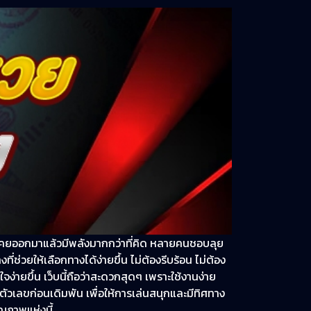
เคยออกมาแล้วมีพลังมากกว่าที่คิด หลายคนชอบลุย
ที่ช่วยให้เลือกทางได้ง่ายขึ้น ไม่ต้องรีบร้อน ไม่ต้อง
ง่ายขึ้น เว็บนี้ถือว่าสะดวกสุดๆ เพราะใช้งานง่าย
ัวเลขก่อนเดิมพัน เพื่อให้การเล่นสนุกและมีทิศทาง
ณภาพแห่งนี้