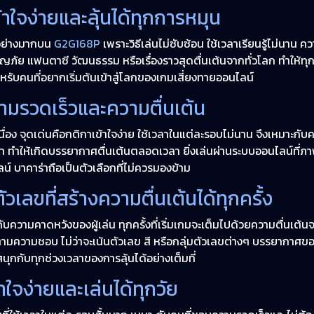
าใจง่ายและลุ้นได้ทุกการหมุน
มอย่างมากบน
G2G168P
เพราะวิธีเล่นไม่ซับซ้อน ใช้เวลาเรียนรู้ไม่นาน 
 แฟนตาซี วัฒนธรรม หรือเรื่องราวสุดตื่นเต้นจากทั่วโลก ทำให้ทุกครั้งท
ะสำหรับคนที่อยากเริ่มต้นเข้าสู่โลกของเกมเสี่ยงทายออนไลน์
ามรวดเร็วและความตื่นเต้น
นื่อง จุดเด่นคือกติกาเข้าใจง่าย ใช้เวลาในแต่ละรอบไม่นาน จึงเหมาะก
 ทำให้เกิดบรรยากาศตื่นเต้นตลอดเวลา ยิ่งเล่นผ่านระบบออนไลน์ที่ภา
์ บาคาร่าถือเป็นตัวเลือกที่ไม่ควรมองข้าม
วเลขที่สร้างความตื่นเต้นได้ทุกครั้ง
มกับความคาดหวังของผู้เล่น ทุกครั้งที่เริ่มเกมจะเต็มไปด้วยความตื่นเ
ความชอบ ไม่ว่าจะเน้นตัวเลข สี หรือกลุ่มตัวเลขต่างๆ บรรยากาศของ
้สนุกกับทุกช่วงเวลาของการลุ้นได้อย่างเต็มที่
าใจง่ายและเล่นได้ทุกวัย