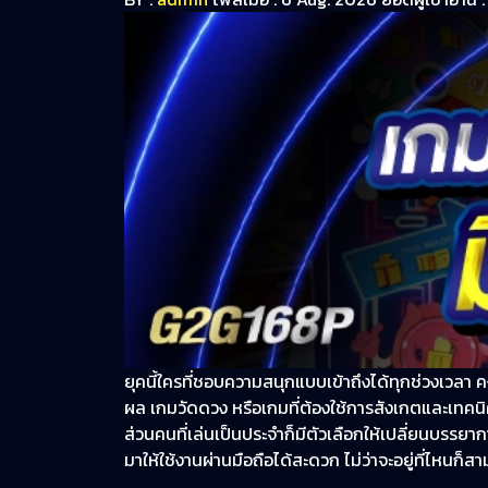
ยุคนี้ใครที่ชอบความสนุกแบบเข้าถึงได้ทุกช่วงเวลา ค
ผล เกมวัดดวง หรือเกมที่ต้องใช้การสังเกตและเทคนิคป
ส่วนคนที่เล่นเป็นประจำก็มีตัวเลือกให้เปลี่ยนบรรยาก
มาให้ใช้งานผ่านมือถือได้สะดวก ไม่ว่าจะอยู่ที่ไหนก