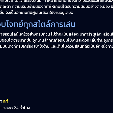
มที่ใช้เวลาในแต่ละรอบสั้นมาก เหมาะกับคนที่ชอบความรวดเร็วและไม่ต้อ
แต่ละตา ความเรียบง่ายนี่เองที่ทำให้เกมนี้ได้รับความนิยมอย่างต่อเนื่อง ย
 จึงเป็นอีกเกมที่มีผู้เล่นเลือกใช้งานอยู่เสมอ
อบโจทย์ทุกสไตล์การเล่น
ายออนไลน์เอาไว้อย่างครบถ้วน ไม่ว่าจะเป็นสล็อต บาคาร่า รูเล็ต หรื
ามชอบได้ง่ายมากขึ้น จุดเด่นสำคัญคือระบบใช้งานสะดวก เล่นผ่านอุปกรณ
มบันเทิงที่ครบเครื่อง เข้าใจง่าย และเต็มไปด้วยสีสันที่ถือเป็นอีกหน
ที
ที่นี่
าน ตลอด 24 ชั่วโมง