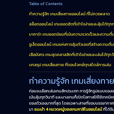
Table of Contents
ทำความรู้จัก เกมเสี่ยงทายออนไลน์ ที่ไม่ควรพลาด
สล็อตออนไลน์ เกมยอดฮิตที่เข้าใจง่ายและลุ้นได้ทุก
บาคาร่า เกมยอดนิยมที่เน้นความรวดเร็วและความตื่น
รูเล็ตออนไลน์ เกมแห่งการลุ้นตัวเลขที่สร้างความตื่นเ
เสือมังกร เกมสุดคลาสสิกที่เข้าใจง่ายและเล่นได้ทุกว
บทสรุป เกมเสี่ยงทาย ที่ตอบโจทย์ทุกสไตล์การเล่น
ทำความรู้จัก เกมเสี่ยงทา
ก่อนจะเลือกเล่นเกมสักประเภท การรู้จักรูปแบบของ
เน้นลุ้นทุกวินาที และบางเกมก็เปิดโอกาสให้ใช้เทค
ของตัวเองมากที่สุด โดยเฉพาะสายที่ชอบบรรยากาศแบ
มา
แนะนำ 4 หมวดหมู่ของเกมคาสิโนออนไลน์
ที่ได้ร