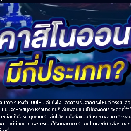
คนอาจเริ่มงงว่าแบบไหนเล่นยังไง แล้วควรเริ่มจากตรงไหนดี จริงๆแล้
มเน้นจังหวะสนุกๆ หรือบางเกมก็เล่นเพลินแบบไม่ต้องคิดเยอะ จุดที่
หน่อยก็มีครบ ทุกเกมเข้าเล่นได้ผ่านมือถือแบบลื่นๆ ภาพสวย เสียงสนุก 
งง่ายกว่าแต่ก่อนมาก เพราะระบบใช้งานสบาย เข้าเกมไว และมีตัวเลือกเยอ
วงนี้