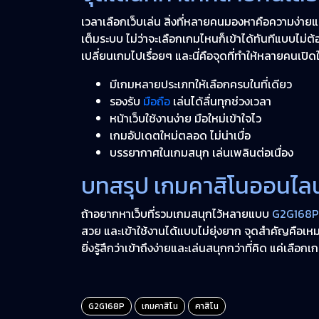
เวลาเลือกเว็บเล่น สิ่งที่หลายคนมองหาคือความง่ายแ
เต็มระบบ ไม่ว่าจะเลือกเกมไหนก็เข้าได้ทันทีแบบไม่ต
เปลี่ยนเกมไปเรื่อยๆ และนี่คือจุดที่ทำให้หลายคนเปิดใ
มีเกมหลายประเภทให้เลือกครบในที่เดียว
รองรับ
มือถือ
เล่นได้ลื่นทุกช่วงเวลา
หน้าเว็บใช้งานง่าย มือใหม่เข้าใจไว
เกมอัปเดตใหม่ตลอด ไม่น่าเบื่อ
บรรยากาศในเกมสนุก เล่นเพลินต่อเนื่อง
บทสรุป เกมคาสิโนออนไลน
ถ้าอยากหาเว็บที่รวมเกมสนุกไว้หลายแบบ
G2G168P
สวย และเข้าใช้งานได้แบบไม่ยุ่งยาก จุดสำคัญคือเหม
ยิ่งรู้สึกว่าเข้าถึงง่ายและเล่นสนุกกว่าที่คิด แค่เ
G2G168P
เกมคาสิโน
คาสิโน