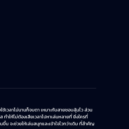
มใช้เวลาไม่นานก็จบตา เหมาะกับสายชอบลุ้นไว ส่วน
ทำให้ไม่ต้องเสียเวลาไปหาเล่นหลายที่ ยิ่งใครที่
ึ้น จะช่วยให้เล่นสนุกและเข้าใจไวกว่าเดิม ที่สำคัญ