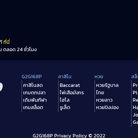
ที
ที่นี่
าน ตลอด 24 ชั่วโมง
G2G168P
คาสิโน
หวย
สล
คาสิโนสด
Baccarat
หวยรัฐบาล
Pr
เกมตกปลา
ไพ่เสือมังกร
ไทย
Pl
เดิมพันกีฬา
ไฮโล
หวยลาว
Re
เกมสล็อต
รูเล็ต
หวยปิงปอง
H
Jo
G
G2G168P Privacy Policy © 2022