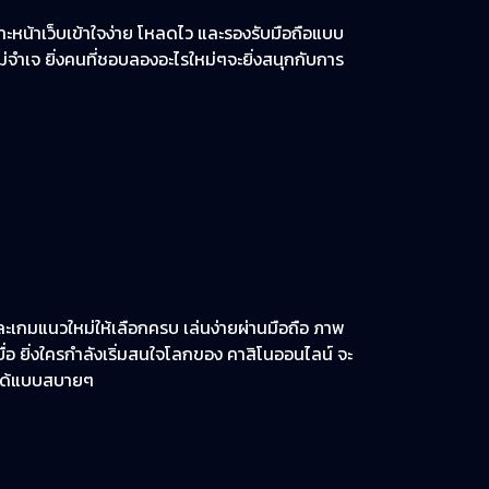
ะหน้าเว็บเข้าใจง่าย โหลดไว และรองรับมือถือแบบ
ม่จำเจ ยิ่งคนที่ชอบลองอะไรใหม่ๆจะยิ่งสนุกกับการ
และเกมแนวใหม่ให้เลือกครบ เล่นง่ายผ่านมือถือ ภาพ
่อ ยิ่งใครกำลังเริ่มสนใจโลกของ คาสิโนออนไลน์ จะ
ันได้แบบสบายๆ