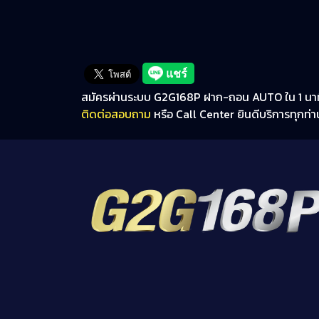
สมัครผ่านระบบ G2G168P ฝาก-ถอน AUTO ใน 1 นา
ติดต่อสอบถาม
หรือ Call Center ยินดีบริการทุกท่