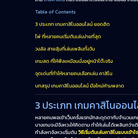
Table of Contents
3 ประเภท เกมคาสิโนออนไลน์ ยอดฮิต
ไพ่ ที่หลายคนเริ่มต้นเล่นง่ายที่สุด
วงล้อ สายลุ้นที่เล่นเพลินทั้งวัน
เกมสด ที่ให้ฟีลเหมือนนั่งอยู่หน้าโต๊ะจริง
จุดเด่นที่ทำให้หลายคนเลือกเล่น คาสิโน
บทสรุป เกมคาสิโนออนไลน์ มือใหม่ห้ามพลาด
3 ประเภท เกมคาสิโนออนไ
หลายคนพอเข้าเว็บครั้งแรกมักสะดุดตากับจำนวนเกมที
บางเกมจะมีจังหวะให้คิดตาม ทำให้เล่นได้เพลินกว่าเด
กำลังหาจังหวะเริ่มต้น
วิธีเริ่มต้นเล่นคาสิโนแบบเข้าใ