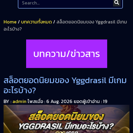
Home
/
บทความทั้งหมด
/
สล็อตยอดนิยมของ Yggdrasil มีเกม
อะไรบ้าง?
บทความ/ข่าวสาร
สล็อตยอดนิยมของ Yggdrasil มีเกม
อะไรบ้าง?
BY :
admin
โพสเมื่อ : 6 Aug. 2026
ยอดผู้เข้าอ่าน : 19