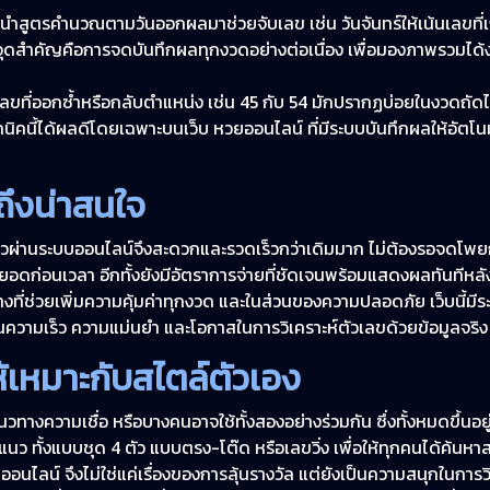
การนำสูตรคำนวณตามวันออกผลมาช่วยจับเลข เช่น วันจันทร์ให้เน้นเลขที่เ
ดี จุดสำคัญคือการจดบันทึกผลทุกงวดอย่างต่อเนื่อง เพื่อมองภาพรวมได้ง่
เลขที่ออกซ้ำหรือกลับตำแหน่ง เช่น 45 กับ 54 มักปรากฏบ่อยในงวดถัดไป
คนิคนี้ได้ผลดีโดยเฉพาะบนเว็บ หวยออนไลน์ ที่มีระบบบันทึกผลให้อัตโ
ึงน่าสนใจ
ผ่านระบบออนไลน์จึงสะดวกและรวดเร็วกว่าเดิมมาก ไม่ต้องรอจดโพยกับเ
ดยอดก่อนเวลา อีกทั้งยังมีอัตราการจ่ายที่ชัดเจนพร้อมแสดงผลทันทีหลั
ี่ช่วยเพิ่มความคุ้มค่าทุกงวด และในส่วนของความปลอดภัย เว็บนี้มีระบบ
้านความเร็ว ความแม่นยำ และโอกาสในการวิเคราะห์ตัวเลขด้วยข้อมูลจริง
้เหมาะกับสไตล์ตัวเอง
ความเชื่อ หรือบางคนอาจใช้ทั้งสองอย่างร่วมกัน ซึ่งทั้งหมดขึ้นอย
ว ทั้งแบบชุด 4 ตัว แบบตรง-โต๊ด หรือเลขวิ่ง เพื่อให้ทุกคนได้ค้นหา
อนไลน์ จึงไม่ใช่แค่เรื่องของการลุ้นรางวัล แต่ยังเป็นความสนุกในการว