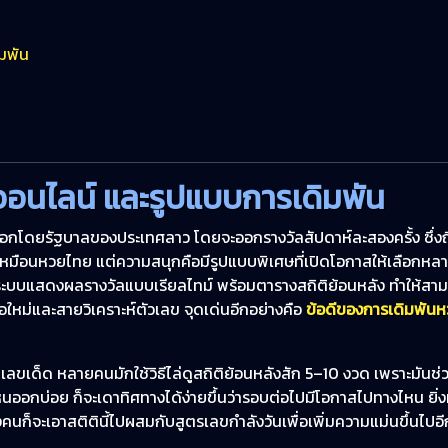
มพัน
อนไลน์ และรูปแบบการเดิมพัน
ออกโดยรัฐบาลของประเทศลาว โดยจะออกรางวัลสัปดาห์ละสองครั้ง ซึ่งถือว่
้เหมือนหวยไทย แต่ความสนุกคือมีรูปแบบพิเศษที่เปิดโอกาสให้เลือกหลา
ะบบแสดงผลรางวัลแบบเรียลไทม์ พร้อมตารางสถิติย้อนหลัง ทำให้สามารถ
อใหม่และสายวิเคราะห์ตัวเลข จุดเด่นอีกอย่างคือ
ข้อดีของการเดิมพันห
เลขเด็ด หลายคนมักใช้วิธีไล่ดูสถิติย้อนหลังสัก 5–10 งวด เพราะมันช่วย
นออกบ่อย ก็จะเดาทิศทางได้ง่ายขึ้นว่ารอบต่อไปมีโอกาสไปทางไหน ยิ่งมี
ก็จะเอาสติตินี้ไปผสมกับสูตรเลขกำลังวันเพื่อเพิ่มความแม่นขึ้นไปอีกข