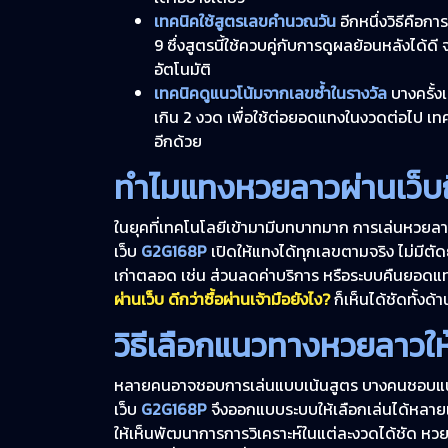
เทคนิคใช้สูตรเลขคำนวณวัน
อีกหนึ่งวิธีคือ
9 ซึ่งสูตรนี้ใช้ควบคู่กับการดูผลย้อนหลังได้
อัตโนมัติ
เทคนิคดูแนวโน้มจากเลขซ้ำในรางวัล
บางครั้ง
เกิน 2 งวด เพื่อใช้ต่อยอดแทงในงวดต่อไป เท
อีกด้วย
ทำไมแทงหวยลาวผ่านเว็บถ
ในยุคที่เทคโนโลยีเข้ามามีบทบาทมาก การเล่นหวยลาว
เว็บ
G2G168P
เปิดให้แทงได้ทุกเลขตามจริง ไม่มีตั
เก่าตลอด เช่น ส่วนลดค่าบริการ หรือระบบคืนยอดแทงท
ผ่านเว็บ ดีกว่าซื้อผ่านเจ้ามือยังไง
?
ก็เห็นได้ชัดทั้งด
วิธีเลือกแนวทางหวยลาวให
หลายคนอาจชอบการเล่นแบบเน้นสูตร บางคนชอบแนวทาง
เว็บ
G2G168P
จึงออกแบบระบบให้เลือกเล่นได้หลายแน
ให้เห็นพัฒนาการการวิเคราะห์ในแต่ละงวดได้ชัด หวยอ