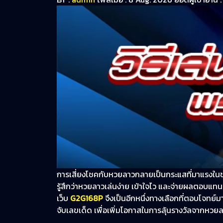
การเสี่ยงโชคกับหวยลาวกลายเป็นกระแสที่มาแรงในช่
รู้สึกว่าหวยลาวเล่นง่าย เข้าใจไว และจ่ายผลตอบแทนท
เว็บ
G2G168P
จึงเป็นอีกหนึ่งทางเลือกที่ตอบโจทย์
จับเลขเด็ด เพื่อเพิ่มโอกาสในการลุ้นรางวัลจากหวย