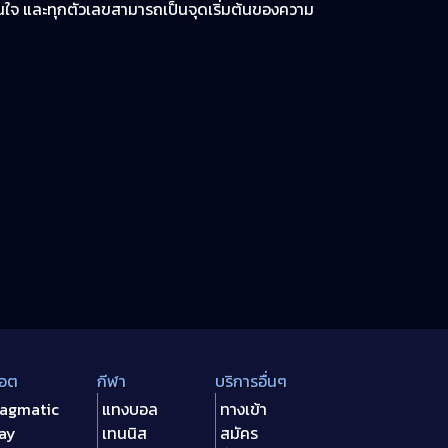
่าสนใจ และทุกตัวเลขสามารถเป็นจุดเริ่มต้นของความ
็อต
กีฬา
บริการอื่นๆ
agmatic
แทงบอล
ทางเข้า
ay
เทนนิส
สมัคร