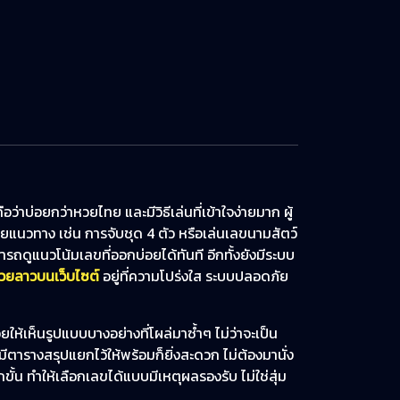
าบ่อยกว่าหวยไทย และมีวิธีเล่นที่เข้าใจง่ายมาก ผู้
ยแนวทาง เช่น การจับชุด 4 ตัว หรือเล่นเลขนามสัตว์
ดูแนวโน้มเลขที่ออกบ่อยได้ทันที อีกทั้งยังมีระบบ
วยลาวบนเว็บไซต์
อยู่ที่ความโปร่งใส ระบบปลอดภัย
ให้เห็นรูปแบบบางอย่างที่โผล่มาซ้ำๆ ไม่ว่าจะเป็น
ตารางสรุปแยกไว้ให้พร้อมก็ยิ่งสะดวก ไม่ต้องมานั่ง
ั้น ทำให้เลือกเลขได้แบบมีเหตุผลรองรับ ไม่ใช่สุ่ม