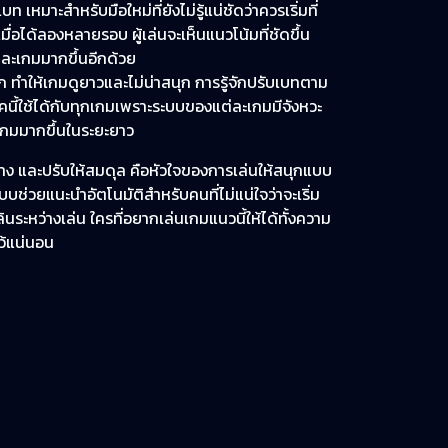
มาะสำหรับมือใหม่ที่ยังไม่รู้แน่ชัดว่าควรเริ่มที่
ื่อได้ลองหลายรอบ ผู้เล่นจะเห็นแนวโน้มที่ชัดขึ้น
่ละเกมมากขึ้นอีกด้วย
ก ทำให้เกมดูยาวและไม่น่าสนุก การรู้จักปรับเบทตาม
ทคนิคนี้ใช้ได้กับทุกเกมเพราะระบบของแต่ละเกมมีจังหวะ
ะเกมมากขึ้นในระยะยาว
กลาง และปรับให้สมดุล คือหัวใจของการเล่นให้สนุกแบบ
บบช่วยแนะนำอัตโนมัติสำหรับคนที่ไม่แน่ใจว่าจะเริ่ม
ินระหว่างเล่น ใครที่อยากเล่นเกมแนวนี้ให้ได้ทั้งความ
ว้แน่นอน