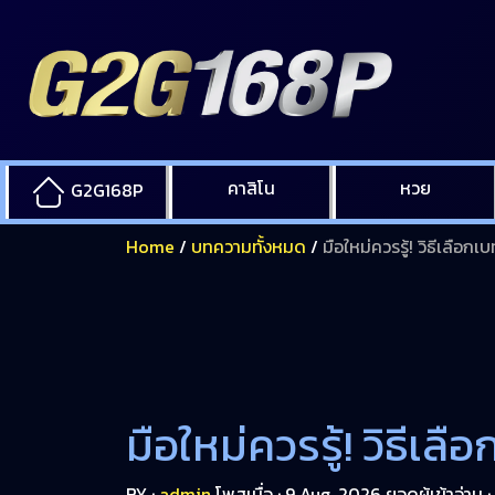
คาสิโน
หวย
G2G168P
Home
/
บทความทั้งหมด
/
มือใหม่ควรรู้! วิธีเลือ
มือใหม่ควรรู้! วิธีเ
BY :
admin
โพสเมื่อ : 9 Aug. 2026
ยอดผู้เข้าอ่าน :