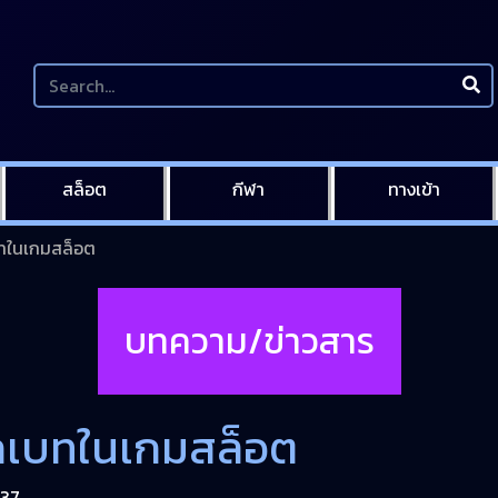
สล็อต
กีฬา
ทางเข้า
กเบทในเกมสล็อต
บทความ/ข่าวสาร
ลือกเบทในเกมสล็อต
 37