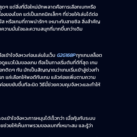
กสุดๆ แต่สิ่งที่มือใหม่มักพลาดคือการเลือกเบทหรือ
งของโชค แต่เป็นเทคนิคเล็กๆ ที่ช่วยให้เล่นได้ต่อ
ัส หรือเกมที่ภาพน่ารักๆ เหมาะกับสายชิล สิ่งสำคัญ
ยความมั่นใจและความสนุกที่มากขึ้นกว่าเดิม
อเข้าใจจังหวะก่อนเล่นในเว็บ
G2G168P
ทุกเกมสล็อต
แนวโน้มของเกม ถือเป็นทางเริ่มต้นที่ดีที่สุด เกม
อกติดๆ กัน มักเป็นสัญญาณว่าเกมเริ่มเข้าสู่ช่วงทำ
่แรก แค่เลือกให้พอดีกับเกม แล้วค่อยเพิ่มตามความ
่อยขยับขึ้นทีละนิด วิธีนี้ช่วยควบคุมจังหวะและทำให้
ะจะเข้าใจจังหวะการหมุนได้เร็วกว่า เมื่อคุ้นกับระบบ
่ายช่วยให้เห็นภาพรวมของเบทที่เหมาะสม และรู้ว่า