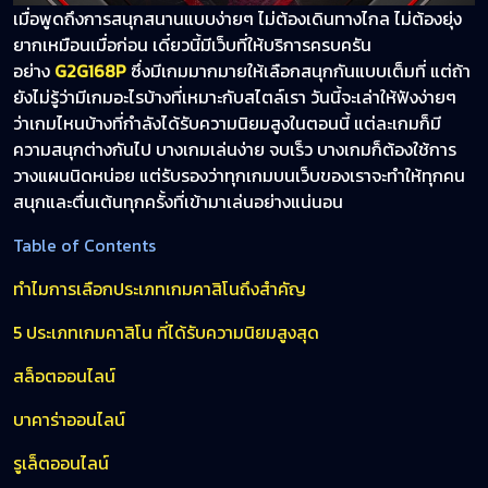
เมื่อพูดถึงการสนุกสนานแบบง่ายๆ ไม่ต้องเดินทางไกล ไม่ต้องยุ่ง
ยากเหมือนเมื่อก่อน เดี๋ยวนี้มีเว็บที่ให้บริการครบครัน
อย่าง
G2G168P
ซึ่งมีเกมมากมายให้เลือกสนุกกันแบบเต็มที่ แต่ถ้า
ยังไม่รู้ว่ามีเกมอะไรบ้างที่เหมาะกับสไตล์เรา วันนี้จะเล่าให้ฟังง่ายๆ
ว่าเกมไหนบ้างที่กำลังได้รับความนิยมสูงในตอนนี้ แต่ละเกมก็มี
ความสนุกต่างกันไป บางเกมเล่นง่าย จบเร็ว บางเกมก็ต้องใช้การ
วางแผนนิดหน่อย แต่รับรองว่าทุกเกมบนเว็บของเราจะทำให้ทุกคน
สนุกและตื่นเต้นทุกครั้งที่เข้ามาเล่นอย่างแน่นอน
Table of Contents
ทำไมการเลือกประเภทเกมคาสิโนถึงสำคัญ
5 ประเภทเกมคาสิโน ที่ได้รับความนิยมสูงสุด
สล็อตออนไลน์
บาคาร่าออนไลน์
รูเล็ตออนไลน์