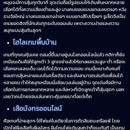
หมุนจะมีการลุ้นทุกวินาที จุดเด่นคือมีรูปแบบให้เดิมพันหลากหลาย
เลือกได้ทั้งความเสี่ยงต่ำและสูง บางคนชอบแบบแทงเลขตรงๆ หวัง
รางวัลใหญ่ บางคนชอบแทงง่ายๆ แบบแทงสีไปเรื่อยๆ รูเล็ตจึงเป็น
เกมยอดฮิตที่นักเล่นทุกระดับชอบเล่น เพราะความง่ายและความ
สนุกแบบลุ้นกันสุดๆ
ไฮโลเกมพื้นบ้าน
เกมที่ทุกคนคุ้นเคย ตอนนี้ขึ้นมาอยู่บนโลกออนไลน์แล้ว กติกาก็ยัง
เหมือนเดิมคือใช้ลูกเต๋า 3 ลูกเขย่าแล้วให้แทงผลรวมสูง-ต่ำ หรือจะ
เลือกแทงเลขเต็ง เลขโต๊ดได้ตามความชอบ เกมนี้เหมาะกับคนที่
ชอบการลุ้นหลายแบบในครั้งเดียว และยังสามารถเล่นกับเพื่อนได้
หลายคน ทำให้สนุกเหมือนนั่งล้อมวงเล่นอยู่บ้าน จุดเด่นคือมีทาง
เลือกในการแทงหลากหลาย และจังหวะที่เปิดลูกเต๋าก็ลุ้นสุดๆ บอก
เลยว่าคนไทยชอบเล่นเพราะคุ้นเคยมาตั้งแต่เด็ก
เสือมังกรออนไลน์
คือเกมที่ง่ายสุดๆ ใช้ไพ่แค่ใบเดียวในการตัดสินชนะหรือแพ้ โดย
เปิดไพ่ฝั่งเสือกับฝั่งมังกร ฝั่งไหนไพ่แต้มสูงกว่าก็ชนะทันที เป็นเกม