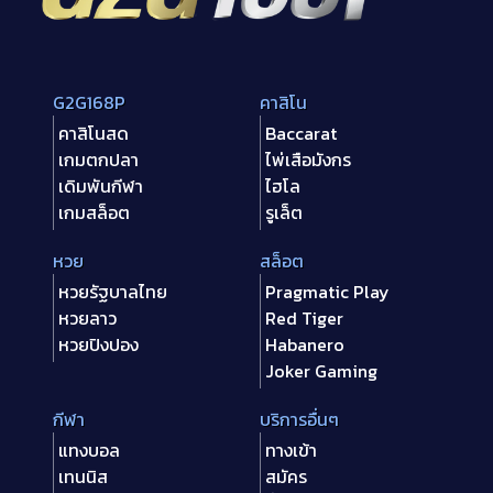
G2G168P
คาสิโน
คาสิโนสด
Baccarat
เกมตกปลา
ไพ่เสือมังกร
เดิมพันกีฬา
ไฮโล
เกมสล็อต
รูเล็ต
หวย
สล็อต
หวยรัฐบาลไทย
Pragmatic Play
หวยลาว
Red Tiger
หวยปิงปอง
Habanero
Joker Gaming
กีฬา
บริการอื่นๆ
แทงบอล
ทางเข้า
เทนนิส
สมัคร