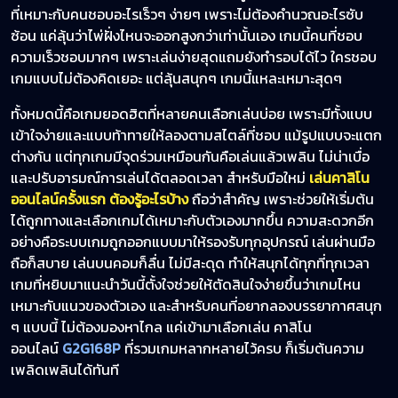
ที่เหมาะกับคนชอบอะไรเร็วๆ ง่ายๆ เพราะไม่ต้องคำนวณอะไรซับ
ซ้อน แค่ลุ้นว่าไพ่ฝั่งไหนจะออกสูงกว่าเท่านั้นเอง เกมนี้คนที่ชอบ
ความเร็วชอบมากๆ เพราะเล่นง่ายสุดแถมยังทำรอบได้ไว ใครชอบ
เกมแบบไม่ต้องคิดเยอะ แต่ลุ้นสนุกๆ เกมนี้แหละเหมาะสุดๆ
ทั้งหมดนี้คือเกมยอดฮิตที่หลายคนเลือกเล่นบ่อย เพราะมีทั้งแบบ
เข้าใจง่ายและแบบท้าทายให้ลองตามสไตล์ที่ชอบ แม้รูปแบบจะแตก
ต่างกัน แต่ทุกเกมมีจุดร่วมเหมือนกันคือเล่นแล้วเพลิน ไม่น่าเบื่อ
และปรับอารมณ์การเล่นได้ตลอดเวลา สำหรับมือใหม่
เล่นคาสิโน
ออนไลน์ครั้งแรก ต้องรู้อะไรบ้าง
ถือว่าสำคัญ เพราะช่วยให้เริ่มต้น
ได้ถูกทางและเลือกเกมได้เหมาะกับตัวเองมากขึ้น ความสะดวกอีก
อย่างคือระบบเกมถูกออกแบบมาให้รองรับทุกอุปกรณ์ เล่นผ่านมือ
ถือก็สบาย เล่นบนคอมก็ลื่น ไม่มีสะดุด ทำให้สนุกได้ทุกที่ทุกเวลา
เกมที่หยิบมาแนะนำวันนี้ตั้งใจช่วยให้ตัดสินใจง่ายขึ้นว่าเกมไหน
เหมาะกับแนวของตัวเอง และสำหรับคนที่อยากลองบรรยากาศสนุก
ๆ แบบนี้ ไม่ต้องมองหาไกล แค่เข้ามาเลือกเล่น คาสิโน
ออนไลน์
G2G168P
ที่รวมเกมหลากหลายไว้ครบ ก็เริ่มต้นความ
เพลิดเพลินได้ทันที