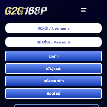
Login
เข้าสู่ระบบ
สมัครสมาชิก
แอดไลน์