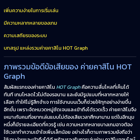
เพิ่มความง่ายในการเริ่มเล่น
มีความหลากหลายของเกม
ความเสถียรของระบบ
บทสรุป แหล่งรวมค่ายคาสิโน HOT Graph
ภาพรวมข้อดีข้อเสียของ ค่ายคาสิโน HOT
Graph
สัมผัสแรกของค่ายคาสิโน
HOT Graph
คือความลื่นไหลที่เห็นได้
ทันที เกมโหลดไวไม่ต้องรอนาน และยังมีรูปแบบที่หลากหลายให้
เลือก ทำให้ไม่รู้สึกจำเจ การใช้งานบนเว็บก็ช่วยให้ทุกอย่างง่ายขึ้น
อีกขั้น เพราะจัดหมวดหมู่ชัดเจนและเข้าถึงได้รวดเร็ว ค่ายคาสิโนจึง
เหมาะกับคนที่อยากเล่นแบบไม่ต้องเสียเวลาศึกษานาน แต่ในอีกมุม
หนึ่งก็มีรายละเอียดที่ควรรู้ เช่น ความหลากหลายบางเกมอาจต้อง
ใช้เวลาทำความเข้าใจเพิ่มเล็กน้อย อย่างไรก็ตามภาพรวมยังถือว่า
ใช้งานง่ายและเข้าถึงได้ดี พร้อมรองรับการเล่นผ่าน คาสิโนออนไลน์