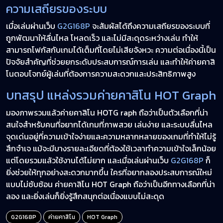
ความเสถียรของระบบ
เมื่อเล่นผ่านเว็บ
G2G168P
จะสัมผัสได้ถึงความเสถียรของระบบที่
ถูกพัฒนาให้ลื่นไหล โหลดเร็ว และไม่มีสะดุดระหว่างเล่น ทำให้
สามารถโฟกัสกับเกมได้เต็มที่โดยไม่เสียจังหวะ ความต่อเนื่องนี้เป็น
ปัจจัยสำคัญที่ช่วยยกระดับประสบการณ์การเล่น และทำให้ค่ายคาสิ
โนตอบโจทย์ผู้เล่นที่ต้องการความสะดวกและประสิทธิภาพสูง
บทสรุป แหล่งรวมค่ายคาสิโน HOT Graph
มองภาพรวมแล้วค่ายคาสิโน HOTG raph ถือว่าเป็นตัวเลือกที่น่า
สนใจสำหรับคนที่อยากได้เกมที่ภาพสวย เล่นง่าย และระบบลื่นไหล
จุดเด่นอยู่ที่ความเข้าใจง่ายและความหลากหลายของเกมที่ทำให้ไม่รู้
สึกจำเจ แม้จะมีบางรายละเอียดที่ต้องใช้เวลาทำความเข้าใจเล็กน้อย
แต่โดยรวมแล้วใช้งานได้ไม่ยาก และเมื่อเล่นผ่านเว็บ
G2G168P
ก็
ยิ่งช่วยให้ทุกอย่างสะดวกมากขึ้น ใครที่อยากลองประสบการณ์ใหม่
แบบไม่ซับซ้อน ค่ายคาสิโน HOT Graph ถือว่าเป็นอีกทางเลือกที่น่า
ลอง และยิ่งเล่นก็ยิ่งรู้สึกสนุกต่อเนื่องแบบไม่สะดุด
G2G168P
ค่ายคาสิโน
HOT Graph