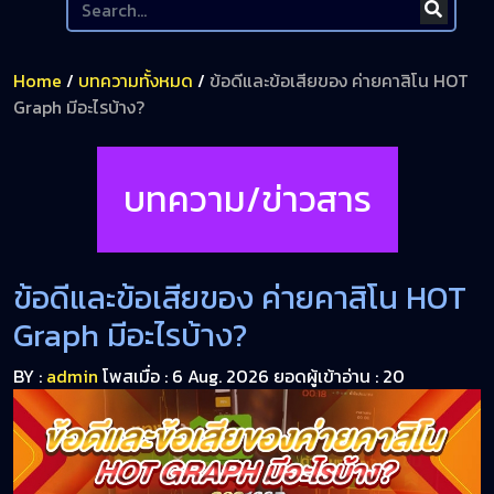
Home
/
บทความทั้งหมด
/
ข้อดีและข้อเสียของ ค่ายคาสิโน HOT
Graph มีอะไรบ้าง?
บทความ/ข่าวสาร
ข้อดีและข้อเสียของ ค่ายคาสิโน HOT
Graph มีอะไรบ้าง?
BY :
admin
โพสเมื่อ : 6 Aug. 2026
ยอดผู้เข้าอ่าน : 20