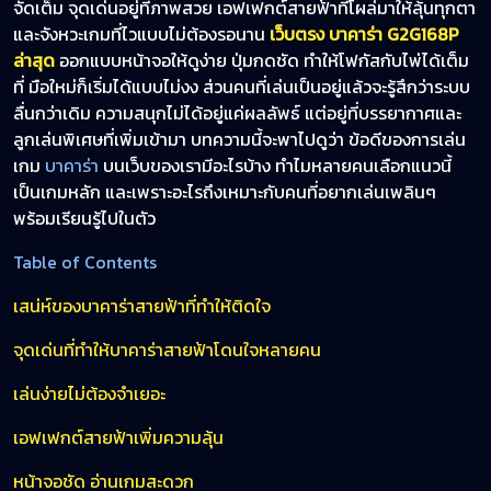
จัดเต็ม จุดเด่นอยู่ที่ภาพสวย เอฟเฟกต์สายฟ้าที่โผล่มาให้ลุ้นทุกตา
และจังหวะเกมที่ไวแบบไม่ต้องรอนาน
เว็บตรง บาคาร่า G2G168P
ล่าสุด
ออกแบบหน้าจอให้ดูง่าย ปุ่มกดชัด ทำให้โฟกัสกับไพ่ได้เต็ม
ที่ มือใหม่ก็เริ่มได้แบบไม่งง ส่วนคนที่เล่นเป็นอยู่แล้วจะรู้สึกว่าระบบ
ลื่นกว่าเดิม ความสนุกไม่ได้อยู่แค่ผลลัพธ์ แต่อยู่ที่บรรยากาศและ
ลูกเล่นพิเศษที่เพิ่มเข้ามา บทความนี้จะพาไปดูว่า ข้อดีของการเล่น
เกม
บาคาร่า
บนเว็บของเรามีอะไรบ้าง ทำไมหลายคนเลือกแนวนี้
เป็นเกมหลัก และเพราะอะไรถึงเหมาะกับคนที่อยากเล่นเพลินๆ
พร้อมเรียนรู้ไปในตัว
Table of Contents
เสน่ห์ของบาคาร่าสายฟ้าที่ทำให้ติดใจ
จุดเด่นที่ทำให้บาคาร่าสายฟ้าโดนใจหลายคน
เล่นง่ายไม่ต้องจำเยอะ
เอฟเฟกต์สายฟ้าเพิ่มความลุ้น
หน้าจอชัด อ่านเกมสะดวก