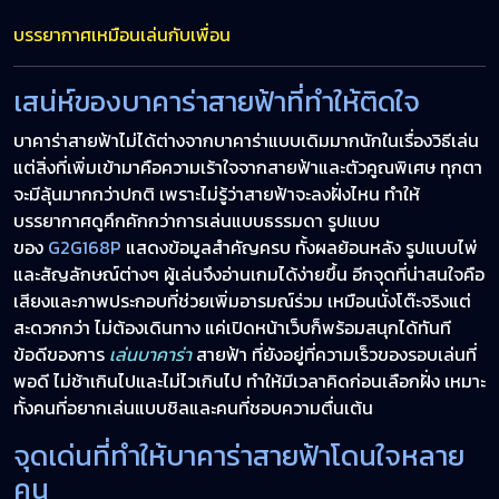
บรรยากาศเหมือนเล่นกับเพื่อน
เสน่ห์ของบาคาร่าสายฟ้าที่ทำให้ติดใจ
บาคาร่าสายฟ้าไม่ได้ต่างจากบาคาร่าแบบเดิมมากนักในเรื่องวิธีเล่น
แต่สิ่งที่เพิ่มเข้ามาคือความเร้าใจจากสายฟ้าและตัวคูณพิเศษ ทุกตา
จะมีลุ้นมากกว่าปกติ เพราะไม่รู้ว่าสายฟ้าจะลงฝั่งไหน ทำให้
บรรยากาศดูคึกคักกว่าการเล่นแบบธรรมดา รูปแบบ
ของ
G2G168P
แสดงข้อมูลสำคัญครบ ทั้งผลย้อนหลัง รูปแบบไพ่
และสัญลักษณ์ต่างๆ ผู้เล่นจึงอ่านเกมได้ง่ายขึ้น อีกจุดที่น่าสนใจคือ
เสียงและภาพประกอบที่ช่วยเพิ่มอารมณ์ร่วม เหมือนนั่งโต๊ะจริงแต่
สะดวกกว่า ไม่ต้องเดินทาง แค่เปิดหน้าเว็บก็พร้อมสนุกได้ทันที
ข้อดีของการ
เล่นบาคาร่า
สายฟ้า ที่ยังอยู่ที่ความเร็วของรอบเล่นที่
พอดี ไม่ช้าเกินไปและไม่ไวเกินไป ทำให้มีเวลาคิดก่อนเลือกฝั่ง เหมาะ
ทั้งคนที่อยากเล่นแบบชิลและคนที่ชอบความตื่นเต้น
จุดเด่นที่ทำให้บาคาร่าสายฟ้าโดนใจหลาย
คน