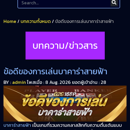
Home
/
บทความทั้งหมด
/
ข้อดีของการเล่นบาคาร่าสายฟ้า
บทความ/ข่าวสาร
ข้อดีของการเล่นบาคาร่าสายฟ้า
BY :
admin
โพสเมื่อ : 8 Aug. 2026
ยอดผู้เข้าอ่าน : 28
บาคาร่าสายฟ้า
เป็นเกมที่รวมความคลาสสิกกับความตื่นเต้นแบบ