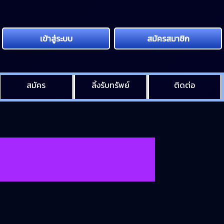
เข้าสู่ระบบ
สมัครสมาชิก
สมัคร
ลิ้งรับทรัพย์
ติดต่อ