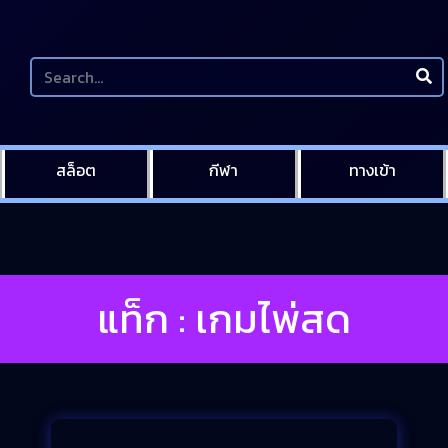
สล็อต
กีฬา
ทางเข้า
แท็ก : เกมไพ่สด