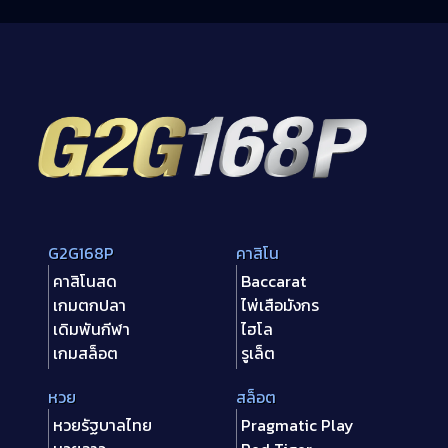
G2G168P
คาสิโน
คาสิโนสด
Baccarat
เกมตกปลา
ไพ่เสือมังกร
เดิมพันกีฬา
ไฮโล
เกมสล็อต
รูเล็ต
หวย
สล็อต
หวยรัฐบาลไทย
Pragmatic Play