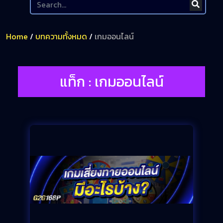
Home
/
บทความทั้งหมด
/
เกมออนไลน์
แท็ก : เกมออนไลน์