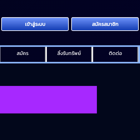
เข้าสู่ระบบ
สมัครสมาชิก
สมัคร
ลิ้งรับทรัพย์
ติดต่อ