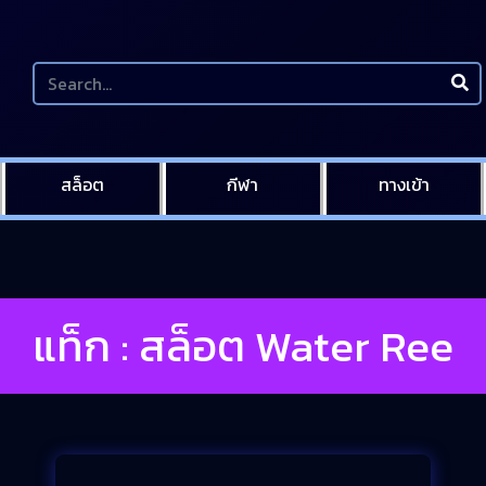
สล็อต
กีฬา
ทางเข้า
แท็ก : สล็อต Water Ree