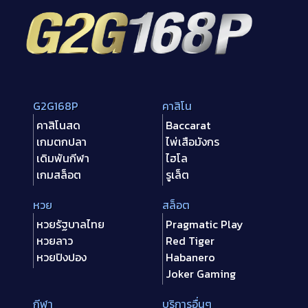
G2G168P
คาสิโน
คาสิโนสด
Baccarat
เกมตกปลา
ไพ่เสือมังกร
เดิมพันกีฬา
ไฮโล
เกมสล็อต
รูเล็ต
หวย
สล็อต
หวยรัฐบาลไทย
Pragmatic Play
หวยลาว
Red Tiger
หวยปิงปอง
Habanero
Joker Gaming
กีฬา
บริการอื่นๆ