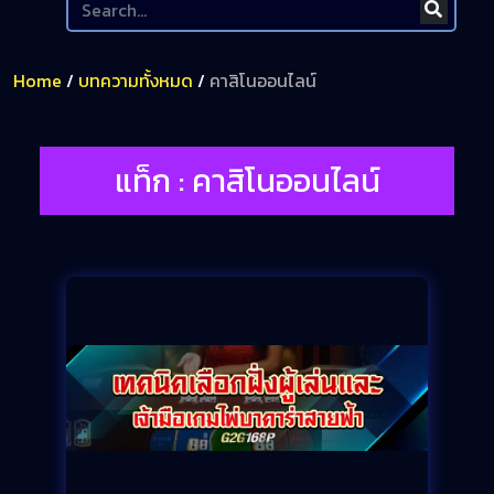
Home
/
บทความทั้งหมด
/
คาสิโนออนไลน์
แท็ก : คาสิโนออนไลน์