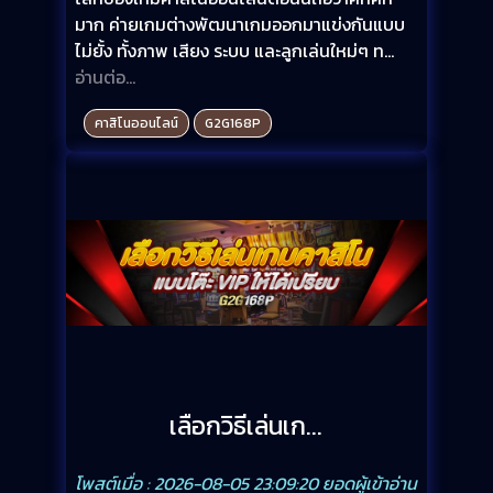
มาก ค่ายเกมต่างพัฒนาเกมออกมาแข่งกันแบบ
ไม่ยั้ง ทั้งภาพ เสียง ระบบ และลูกเล่นใหม่ๆ ท...
อ่านต่อ...
คาสิโนออนไลน์
G2G168P
เลือกวิธีเล่นเก...
โพสต์เมื่อ : 2026-08-05 23:09:20
ยอดผู้เข้าอ่าน