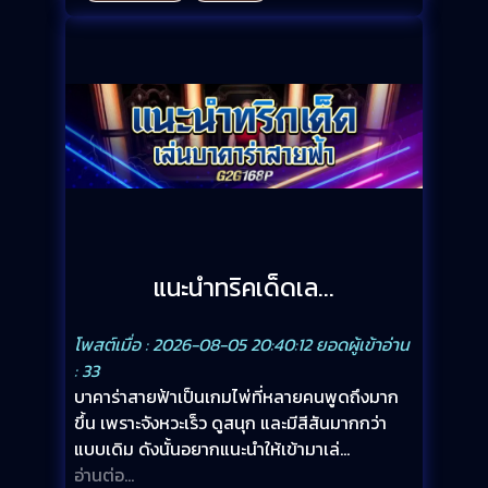
แนะนำทริคเด็ดเล...
โพสต์เมื่อ : 2026-08-05 20:40:12
ยอดผู้เข้าอ่าน
: 33
บาคาร่าสายฟ้าเป็นเกมไพ่ที่หลายคนพูดถึงมาก
ขึ้น เพราะจังหวะเร็ว ดูสนุก และมีสีสันมากกว่า
แบบเดิม ดังนั้นอยากแนะนำให้เข้ามาเล่...
อ่านต่อ...