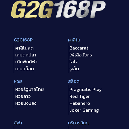
G2G168P
คาสิโน
คาสิโนสด
Baccarat
เกมตกปลา
ไพ่เสือมังกร
เดิมพันกีฬา
ไฮโล
เกมสล็อต
รูเล็ต
หวย
สล็อต
หวยรัฐบาลไทย
Pragmatic Play
หวยลาว
Red Tiger
หวยปิงปอง
Habanero
Joker Gaming
กีฬา
บริการอื่นๆ