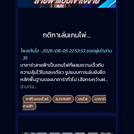
กติกาเล่นเกมไพ่...
โพสต์เมื่อ : 2026-08-05 22:53:53
ยอดผู้เข้าอ่าน
: 35
บาคาร่าสายฟ้าเป็นเกมไพ่ที่ผสมความเร็วกับ
ความลุ้นไว้ในรอบเดียว รูปแบบการเล่นยังยึด
หลักพื้นฐานของบาคาร่าทั่วไป เลือกระหว่างฝ...
อ่านต่อ...
คาสิโนออนไลน์
G2G168P
เกมไพ่
บาคาร่า
สายฟ้า