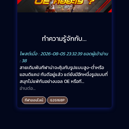
ทำความรู้จักกับ...
โพสต์เมื่อ : 2026-08-05 23:32:39
ยอดผู้เข้าอ่าน
: 38
สายเดิมพันกีฬาน่าจะคุ้นกับรูปแบบสูง-ต่ำหรือ
แฮนดิแคป กันดีอยู่แล้ว แต่ยังมีอีกหนึ่งรูปแบบที่
สนุกไม่แพ้กันอย่างบอล OE หรือที...
อ่านต่อ...
กีฬาออนไลน์
G2G168P