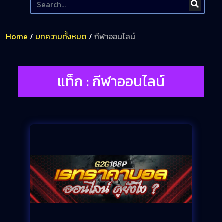
Home
/
บทความทั้งหมด
/
กีฬาออนไลน์
แท็ก : กีฬาออนไลน์