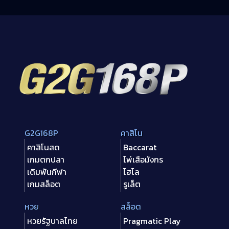
G2G168P
คาสิโน
คาสิโนสด
Baccarat
เกมตกปลา
ไพ่เสือมังกร
เดิมพันกีฬา
ไฮโล
เกมสล็อต
รูเล็ต
หวย
สล็อต
หวยรัฐบาลไทย
Pragmatic Play