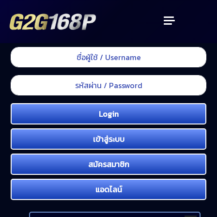
Login
เข้าสู่ระบบ
สมัครสมาชิก
แอดไลน์