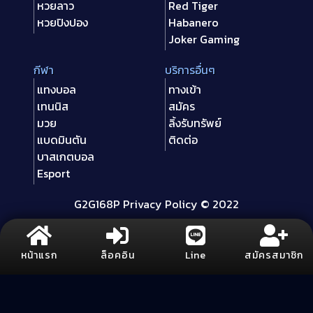
หวยลาว
Red Tiger
หวยปิงปอง
Habanero
Joker Gaming
กีฬา
บริการอื่นๆ
แทงบอล
ทางเข้า
เทนนิส
สมัคร
มวย
ลิ้งรับทรัพย์
แบดมินตัน
ติดต่อ
บาสเกตบอล
Esport
G2G168P Privacy Policy © 2022
LOG-IN
หน้าแรก
ล็อคอิน
Line
สมัครสมาชิก