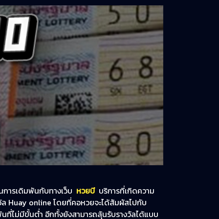
ในการเดิมพันกับทางเว็บ
หวยบี
บริการที่เกิดความ
วัล Huay online โดยที่คอหวยจะได้สัมผัสไปกับ
ไม่มีขั้นต่ำ อีกทั้งยังสามารถลุ้นรับรางวัลได้แบบ