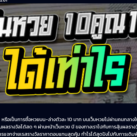
าท หรือเป็นการซื้อหวยบน-ล่างตัวละ 10 บาท บนเว็บหวยไม่ผ่านคนกลาง
้นผลรางวัลได้สด ๆ ผ่านหน้าเว็บหวย บี ของทางเราไปกับการลุ้นผลราง
รแจกจ่ายเรสรางวัลราคาตอบแทนสุดคุ้ม กำไรได้สุดปังไปกับการเดิมพันที่