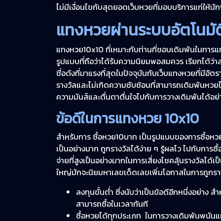
ไม่มีเงื่อนไขกับสุดยอดเว็บหวยที่มอบบริการแก่ให้นั
แทงหวยผ่านระบบอัตโนมัต
แทงหวย10x10 ที่เหมาะกับท่านที่ชอบเดิมพันในการแทง
รูปแบบที่ถือว่าได้รับความนิยมพอสมควร เรียกได้ว่าสา
ชื่อดังที่มาแรงที่สุดในปัจจุบันกับเว็บแทงหวยที่ม
รางวัลและไม่เกิดความซับซ้อนที่สามารถเดิมพันหวย
ความมันส์และตื่นตาตื่นใจไปกับการวางเดิมพันได้อย่
ข้อดีในการแทงหวย 10x
10
สำหรับการ ซื้อหวย10บาท เป็นรูปแบบของการซื้อหวยที
เป็นอย่างมาก ถูกรางวัลได้ง่าย ๆ รู้ผลไว ไปกับการซ
จ่ายที่สูงเป็นอย่างมากในการเสี่ยงโชคลุ้นรางวัลได้เ
ใหญ่มักจะนิยมหาเลขเด็ดเลขเพิ่มโอกาสในการถูกราง
ลงทุนขั้นต่ำ ซึ่งนับว่าเป็นข้อดีอีกหนึ่งอย่า
สามารถซื้อในเวลาทันที
ซื้อหวยได้ทุกประเภท ในการวางเดิมพันพนันแทง