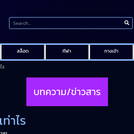
สล็อต
กีฬา
ทางเข้า
าไร
บทความ/ข่าวสาร
เท่าไร
 281