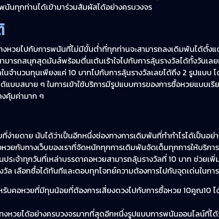
กพนันทุกท่านได้เข้ามาร่วมสัมผัสได้อย่างครบวงจร
ิ
หวยไปกับการพนันที่ไม่มีขั้นต่ำที่ทุกท่านจะสามารถลงเดิมพันได้ตั้งแ
มารถสนุกสุดมันส์พร้อมตื่นเต้นเร้าใจไปกับการลุ้นรางวัลได้ทั้งวันเลยท
ีอัตราในจำนวนทุนเพียงแค่ 10 บาทไปกับการลุ้นรางวัลเลขได้ถึง 2 รูป
ได้แบบสบาย ๆ ในการเข้าใช้บริการมีรูปแบบการของการซื้อหวยแบบเรี
างคุ้มค่ามาก ๆ
่ง่ายดาย นับได้ว่าเป็นอีกหนึ่งช่องทางการเดิมพันที่ทำกำไรได้เป็นอย่
ื้อหวยกับทางเว็บของเราที่จัดหนักทุกการเดิมพันจัดเต็มทุกการให้บริการ
ป็นประจำทุกวันที่เหล่าบรรดาคอหวยสามารถลุ้นรางวัลที่ 10 บาท ช่วยเพิ่
วัล เลือกซื้อได้ทันทีและตอบทุกโจทย์ความต้องการไปกับจุดเด่นในการ
ง สำหรับคอหวยที่มีทุนน้อยที่ต้องการเสี่ยงดวงไปกับการซื้อหวย 10คูณ10
หวยได้อย่างครบวงจรมากที่สุดอีกหนึ่งรูปแบบการพนันออนไลน์ที่ได้รับ